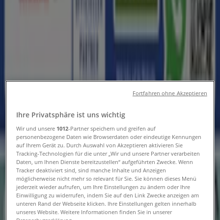
bis
22/11/25
.
Profitieren Sie von den unschlagbaren
Aktionen
von
Lidl
, nur für
begrenzte Zeit
verfügbar.
mit diesem neuen Flyer können Sie
jeden Tag sparen
,
mit
exklusiven Rabatten
auf eine große Produktpalette
für die ganze Familie.
im Flyer finden Sie die
besten Angebote
für
Supermärkte
Produkte, sorgfältig ausgewählt, um Ihnen
Fortfahren ohne Akzeptieren
sowohl
Qualität
als auch
Komfort
zu bieten.
nicht verpassen:
Blättern Sie jetzt durch den Lidl Flyer
Ihre Privatsphäre ist uns wichtig
und entdecken Sie alle
Angebote, die vom 17/11/25 bis
22/11/25
verfügbar sind.
Wir und unsere
1012
-Partner speichern und greifen auf
personenbezogene Daten wie Browserdaten oder eindeutige Kennungen
Sparen war noch nie so einfach
!
auf Ihrem Gerät zu. Durch Auswahl von Akzeptieren aktivieren Sie
Tracking-Technologien für die unter „Wir und unsere Partner verarbeiten
Geschäfte in der Nähe
Daten, um Ihnen Dienste bereitzustellen“ aufgeführten Zwecke. Wenn
Tracker deaktiviert sind, sind manche Inhalte und Anzeigen
Tiendeo
»
möglicherweise nicht mehr so relevant für Sie. Sie können dieses Menü
Supermärkte
»
jederzeit wieder aufrufen, um Ihre Einstellungen zu ändern oder Ihre
Einwilligung zu widerrufen, indem Sie auf den Link Zwecke anzeigen am
Lidl
»
unteren Rand der Webseite klicken. Ihre Einstellungen gelten innerhalb
unseres Website. Weitere Informationen finden Sie in unserer
Angebote für Schnäppchenjäger 22.11.