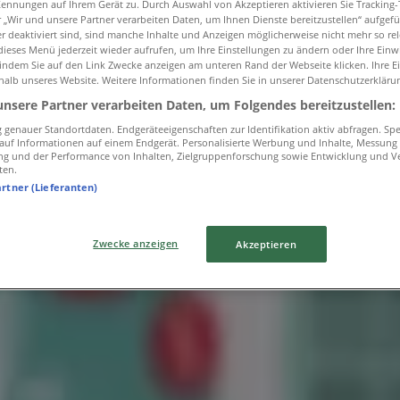
Kennungen auf Ihrem Gerät zu. Durch Auswahl von Akzeptieren aktivieren Sie Tracking
r „Wir und unsere Partner verarbeiten Daten, um Ihnen Dienste bereitzustellen“ aufgef
 deaktiviert sind, sind manche Inhalte und Anzeigen möglicherweise nicht mehr so rele
ieses Menü jederzeit wieder aufrufen, um Ihre Einstellungen zu ändern oder Ihre Einwi
 indem Sie auf den Link Zwecke anzeigen am unteren Rand der Webseite klicken. Ihre E
halb unseres Website. Weitere Informationen finden Sie in unserer Datenschutzerkläru
unsere Partner verarbeiten Daten, um Folgendes bereitzustellen:
genauer Standortdaten. Endgeräteeigenschaften zur Identifikation aktiv abfragen. Sp
f auf Informationen auf einem Endgerät. Personalisierte Werbung und Inhalte, Messung
en
ng und der Performance von Inhalten, Zielgruppenforschung sowie Entwicklung und V
ten.
artner (Lieferanten)
Zwecke anzeigen
Akzeptieren