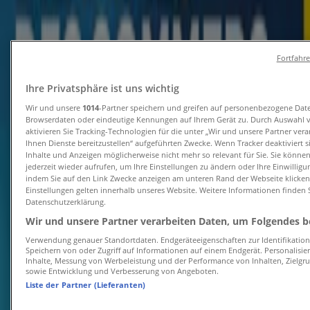
XXXLutz
Outdoor - Paradise Zum Kleinen Preis!
Fortfahr
Läuft am 20.8. ab
Ihre Privatsphäre ist uns wichtig
Wir und unsere
1014
-Partner speichern und greifen auf personenbezogene Dat
XXXLutz
Browserdaten oder eindeutige Kennungen auf Ihrem Gerät zu. Durch Auswahl 
aktivieren Sie Tracking-Technologien für die unter „Wir und unsere Partner ver
Ihnen Dienste bereitzustellen“ aufgeführten Zwecke. Wenn Tracker deaktiviert 
Jubilaum 20%
Inhalte und Anzeigen möglicherweise nicht mehr so relevant für Sie. Sie könne
jederzeit wieder aufrufen, um Ihre Einstellungen zu ändern oder Ihre Einwilligu
indem Sie auf den Link Zwecke anzeigen am unteren Rand der Webseite klicken.
Läuft am 25.8. ab
Einstellungen gelten innerhalb unseres Website. Weitere Informationen finden S
Neu
Datenschutzerklärung.
Wir und unsere Partner verarbeiten Daten, um Folgendes be
Verwendung genauer Standortdaten. Endgeräteeigenschaften zur Identifikation 
Netto Marken-Discount
Speichern von oder Zugriff auf Informationen auf einem Endgerät. Personalisi
Inhalte, Messung von Werbeleistung und der Performance von Inhalten, Zielg
sowie Entwicklung und Verbesserung von Angeboten.
Netto: Wochenangebote
Liste der Partner (Lieferanten)