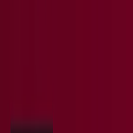
Indizes
Marken
Unternehmen
Produkte
Städte
Die App von Tiendeo herunterladen
Copyright © Tiendeo ® 2026 · Shopfully Marketing S.L.U. –
Palau de Mar – 08039 Barcelona, Spain
Bedingungen und Konditionen
Datenschutzrichtlinie
Cookies verwalten