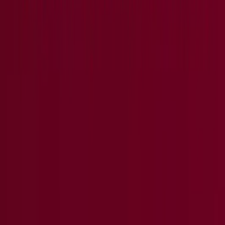
Zeige mehr Städte
Drogerien und Parfümerie
Alle Prospekte der Drogerien und
Parfümerien online
In der Kategorie
Drogerien und Parfümerien
findest du
alle Prospekte, Kataloge und Angebote deiner
Lieblingsdrogerien, Friseursalons und
Schönheitszentren. Diese Kategorie wendet sich an die
Reizendsten von euch. Wenn du einem Duft treu bist und
dich die Leute schon an diesem erkennen können, ist es
ein tolles Erlebnis, wenn du dein liebstes Parfüm,
Kölnisch Wasser oder deine bevorzugte Creme zum
reduzierten Preis findest.
Hier findest du die Prospekte von Geschäft
en wie
Müller,
Lush, Yves Rocher
oder
Rossmann
und alle Angebote
von
Occitane
. Darüber hinaus erscheinen hier auch
Lifestyle-Magazine mit Tips und praktischen