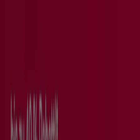
Informationen zur Schönheitspflege. Ein gutes Beispiel ist
das Magazin Body & Soul von Müller. Außerdem findest
du hier auch alle Gutscheine und Angebote, die sich
allgemein auf Schönheit und Wohlbefinden beziehen. Mit
Hilfe der Karte wird es dir ein Leichtes sein, die Geschäfte
für deine Schönheit wie
D
m
zu finden.
Veröffentlichungszeitpunkt der Prospekte in
Drogerien und Parfümerien
Die Prospekte mit Angeboten von Parfüms sind nicht
durchgehend gültig und nicht immer steht ein
monatlicher Prospekt zur Verfügung. Der Großteil der
Geschäfte veröffentlicht Angebote, welche sich auf ein
paar Tage beschränken, zum Beispiel für besondere
Anlässe wie Valentinstag, Muttertag, Weihnachten oder
Frühlingsbeginn.