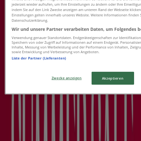
jederzeit wieder aufrufen, um Ihre Einstellungen zu ändern oder Ihre Einwilligu
Yves Rocher
indem Sie auf den Link Zwecke anzeigen am unteren Rand der Webseite klicken.
Einstellungen gelten innerhalb unseres Website. Weitere Informationen finden S
Letzter Tag Sale
Datenschutzerklärung.
Wir und unsere Partner verarbeiten Daten, um Folgendes be
Läuft am 12.8. ab
Verwendung genauer Standortdaten. Endgeräteeigenschaften zur Identifikation 
-5 Tage
Speichern von oder Zugriff auf Informationen auf einem Endgerät. Personalisi
Inhalte, Messung von Werbeleistung und der Performance von Inhalten, Zielg
sowie Entwicklung und Verbesserung von Angeboten.
Liste der Partner (Lieferanten)
Yves Rocher
Zwecke anzeigen
Outlet Bis Zu -60% Auf Ausgewahlte
Akzeptieren
Produkte `
Läuft am 14.8. ab
-2 Tage
Foreo