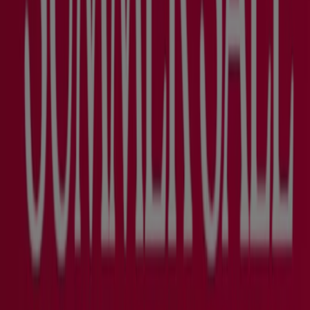
Mehr anzeigen
Drogerien und Parfümerie
Geschäfte
Angebote in den Katalogen und
Prospekten der Geschäfte ansehen
Bier
Schwamm
Seifenblasen
Metalldetektor
Spa
Staubsauger
Finde Drogerien und Parfümerie
Kataloge in deiner Stadt
Berlin
Hamburg
München
Köln
Frankfurt am
Main
Düsseldorf
Bremen
Stuttgart
Dresden
Hannover
Essen
Nürnberg
Leipzig
Dortmund
Duisburg
Augsburg