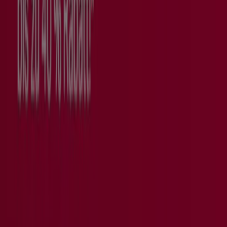
Tiendeo ist Teil von Shopfully, dem Tech-Unternehmen,
das das lokale Einkaufen weltweit neu erfindet.
Tiendeo
Was wir machen
Business-Lösungen
Nachrichten und Medien
Mit uns arbeiten
Kontakt aufnehmen
Marketing- und Geschäftsanfragen
Geschäft falsch auf der Karte geortet
Wöchentliches Anzeigen-Feedback
Technische Probleme und allgemeines Feedback