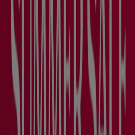
10 Shades Whiter
Läuft am 11.8. ab
Läuft morgen ab
The Body Shop
15% Auf Unsere Top- Seller - Routinen
Läuft morgen ab
-2 Tage
The Body Shop
Summer Sale Bis Zu 40% Rabatt`
Läuft am 11.8. ab