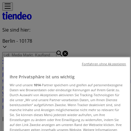
Sie sind hier:
Berlin - 10178
Schnäppchen
Supermärkte
Möbelhäuser
Kleidung, Schuhe
Fortfahren ohne Akzeptieren
und Accessoires
Elektromärkte
Drogerien und
Parfümerie
Baumärkte und
Ihre Privatsphäre ist uns wichtig
Gartencenter
Biomärkte
Discounter
Sportgeschäfte
Spielze
Wir und unsere
1014
-Partner speichern und greifen auf personenbezogene
und Baby
Auto, Motorrad und
Daten wie Browserdaten oder eindeutige Kennungen auf Ihrem Gerät zu.
Werkstatt
Kaufhäuser
Reisen und Freizeit
Optiker und
Durch Auswahl von Akzeptieren aktivieren Sie Tracking-Technologien für
Hörzentren
Restaurants
Bücher und Schreibwaren
Banken
die unter „Wir und unsere Partner verarbeiten Daten, um Ihnen Dienste
bereitzustellen“ aufgeführten Zwecke. Wenn Tracker deaktiviert sind, sind
und Versicherungen
manche Inhalte und Anzeigen möglicherweise nicht mehr so relevant für
Sie. Sie können dieses Menü jederzeit wieder aufrufen, um Ihre
Marken
Einstellungen zu ändern oder Ihre Einwilligung zu widerrufen, indem Sie
auf den Link Zwecke anzeigen am unteren Rand der Webseite klicken. Ihre
Einstellungen gelten innerhalb unseres Website. Weitere Informationen