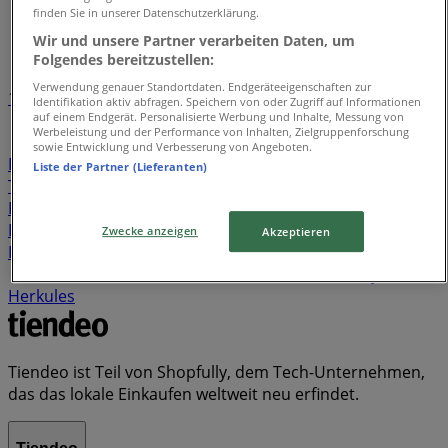
Tiendeo
»
finden Sie in unserer Datenschutzerklärung.
Markenindex
Wir und unsere Partner verarbeiten Daten, um
Folgendes bereitzustellen:
Verwendung genauer Standortdaten. Endgeräteeigenschaften zur
1
2
3
4
5
Identifikation aktiv abfragen. Speichern von oder Zugriff auf Informationen
auf einem Endgerät. Personalisierte Werbung und Inhalte, Messung von
Werbeleistung und der Performance von Inhalten, Zielgruppenforschung
Cube
Leroy Merlin
Harry Potter
Krombacher
sowie Entwicklung und Verbesserung von Angeboten.
Paw Patrol
Bitburger
iron man
Orion
Hello Kitty
Liste der Partner (Lieferanten)
Taylor Swift
Xiaomi
AOC
Kitchenaid
Coca Cola
Pepsi
Tefal
Bose
carrefour
Miele
Adele
Nvidia
Dove
LG
Axe
Karcher
San Miguel
Sodastream
Zwecke anzeigen
Akzeptieren
Hennessy
Warsteiner
Oatly
Primer
Bic
Supreme
Ellesse
Garmin
Hama
Glamour
Beko
Cybex
Herkules
Tiendeo ist Teil von Shopfully, dem Tech-Unternehmen,
das das lokale Einkaufen weltweit neu erfindet.