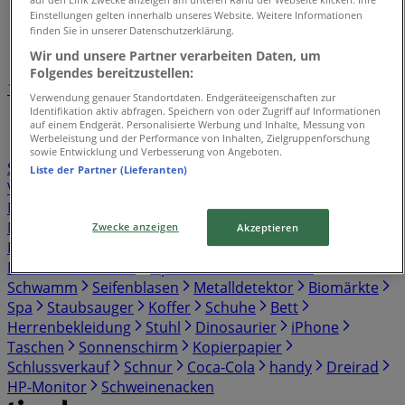
Tiendeo
»
Einstellungen gelten innerhalb unseres Website. Weitere Informationen
finden Sie in unserer Datenschutzerklärung.
Verzeichnis der Angebote
Wir und unsere Partner verarbeiten Daten, um
Folgendes bereitzustellen:
1
2
3
4
5
Verwendung genauer Standortdaten. Endgeräteeigenschaften zur
...
9
Identifikation aktiv abfragen. Speichern von oder Zugriff auf Informationen
auf einem Endgerät. Personalisierte Werbung und Inhalte, Messung von
Werbeleistung und der Performance von Inhalten, Zielgruppenforschung
Supermärkte
Kleidung, Schuhe und Accessoires
sowie Entwicklung und Verbesserung von Angeboten.
Sportgeschäfte
Spielzeug und Baby
Banken und
Liste der Partner (Lieferanten)
Versicherungen
Baumärkte und Gartencenter
Bier
Möbelhäuser
Elektromärkte
Kaufhäuser
Auto,
Motorrad und Werkstatt
Discounter
Drogerien und
Zwecke anzeigen
Akzeptieren
Parfümerie
Restaurants
Bücher und Schreibwaren
Reisen und Freizeit
Optiker und Hörzentren
Schwamm
Seifenblasen
Metalldetektor
Biomärkte
Spa
Staubsauger
Koffer
Schuhe
Bett
Herrenbekleidung
Stuhl
Dinosaurier
iPhone
Taschen
Sonnenschirm
Kopierpapier
Schlussverkauf
Schnur
Coca-Cola
handy
Dreirad
HP-Monitor
Schweinenacken