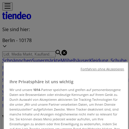
Sie sind hier:
Berlin - 10178
Schnäppchen
Supermärkte
Möbelhäuser
Kleidung, Schuhe
und Accessoires
Elektromärkte
Drogerien und
Fortfahren ohne Akzeptieren
Parfümerie
Baumärkte und
Gartencenter
Biomärkte
Discounter
Sportgeschäfte
Spielze
Ihre Privatsphäre ist uns wichtig
und Baby
Auto, Motorrad und
Wir und unsere
1014
-Partner speichern und greifen auf personenbezogene
Werkstatt
Kaufhäuser
Reisen und Freizeit
Optiker und
Daten wie Browserdaten oder eindeutige Kennungen auf Ihrem Gerät zu.
Hörzentren
Restaurants
Bücher und Schreibwaren
Banken
Durch Auswahl von Akzeptieren aktivieren Sie Tracking-Technologien für
und Versicherungen
die unter „Wir und unsere Partner verarbeiten Daten, um Ihnen Dienste
bereitzustellen“ aufgeführten Zwecke. Wenn Tracker deaktiviert sind, sind
manche Inhalte und Anzeigen möglicherweise nicht mehr so relevant für
Verzeichnis der Angebote
Sie. Sie können dieses Menü jederzeit wieder aufrufen, um Ihre
Einstellungen zu ändern oder Ihre Einwilligung zu widerrufen, indem Sie
auf den Link Zwecke anzeigen am unteren Rand der Webseite klicken. Ihre