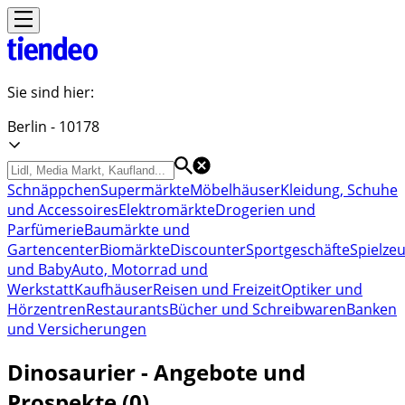
Sie sind hier:
Berlin - 10178
Schnäppchen
Supermärkte
Möbelhäuser
Kleidung, Schuhe
und Accessoires
Elektromärkte
Drogerien und
Parfümerie
Baumärkte und
Gartencenter
Biomärkte
Discounter
Sportgeschäfte
Spielze
und Baby
Auto, Motorrad und
Werkstatt
Kaufhäuser
Reisen und Freizeit
Optiker und
Hörzentren
Restaurants
Bücher und Schreibwaren
Banken
und Versicherungen
Dinosaurier - Angebote und
Prospekte (0)