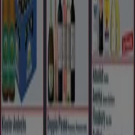
Marketing- und Geschäftsanfragen
Geschäft falsch auf der Karte geortet
Wöchentliches Anzeigen-Feedback
Technische Probleme und allgemeines Feedback
Indizes
Marken
Unternehmen
Produkte
Städte
Die App von Tiendeo herunterladen