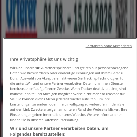
Folgen Sie, um Angebote zu erhalten
Tiendeo
»
Supermärkte Angebote in der Nähe
»
Fortfahren ohne Akzeptieren
Globus
Ihre Privatsphäre ist uns wichtig
Andere Supermärkte Geschäfte in
Wir und unsere
1012
-Partner speichern und greifen auf personenbezogene
Ihrer Stadt
Daten wie Browserdaten oder eindeutige Kennungen auf Ihrem Gerät zu.
Durch Auswahl von Akzeptieren aktivieren Sie Tracking-Technologien für
die unter „Wir und unsere Partner verarbeiten Daten, um Ihnen Dienste
Schneller Blick auf Globus Angebote
bereitzustellen“ aufgeführten Zwecke. Wenn Tracker deaktiviert sind, sind
manche Inhalte und Anzeigen möglicherweise nicht mehr so relevant für
Sie. Sie können dieses Menü jederzeit wieder aufrufen, um Ihre
Einstellungen zu ändern oder Ihre Einwilligung zu widerrufen, indem Sie
auf den Link Zwecke anzeigen am unteren Rand der Webseite klicken. Ihre
Kategorie:
Supermärkte
Einstellungen gelten innerhalb unseres Website. Weitere Informationen
finden Sie in unserer Datenschutzerklärung.
Wir sind gerade dabei Angebote zu "Globus" zu
Wir und unsere Partner verarbeiten Daten, um
veröffentlichen
Folgendes bereitzustellen: