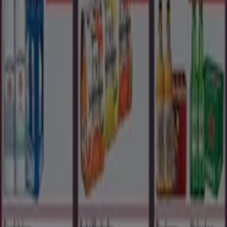
beim Einkaufen zu sparen. Durchstöbern Sie die Kataloge
von
Globus
und verpassen Sie keine exklusiven
Angebote, die im
August
verfügbar sind. Darüber hinaus
bieten wir Ihnen detaillierte Informationen zu
Rabattaktionen, Ausverkäufen und saisonalen Neuheiten
im Bereich
Supermärkte
.
Nutzen Sie die
Angebote
und Aktionen von
Globus
optimal und bleiben Sie über alle Preis- und
Produktupdates im
August 2026
informiert. Bei Tiendeo
haben Sie stets Zugang zu den besten
Einkaufsmöglichkeiten in Deutschland. Warten Sie nicht
länger und entdecken Sie die Angebote, die wir für Sie
vorbereitet haben!
Finde Globus Kataloge in deiner
Stadt
Globus in Hamburg
Globus in Köln
Globus in Essen
Globus in Leipzig
Globus in Bochum
Globus in