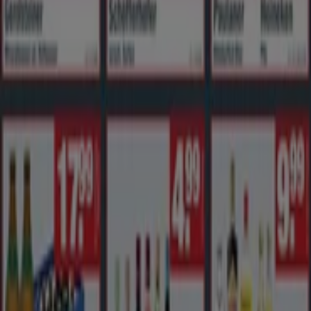
Mannheim
Globus in Chemnitz
Globus in
Braunschweig
Globus in Wiesbaden
Globus in Erfurt
Globus in Halle (Saale)
Globus in Saarbrücken
Zeige mehr Städte
Tiendeo ist Teil von Shopfully, dem Tech-Unternehmen,
das das lokale Einkaufen weltweit neu erfindet.
Tiendeo
Was wir machen
Business-Lösungen
Nachrichten und Medien
Mit uns arbeiten
Kontakt aufnehmen