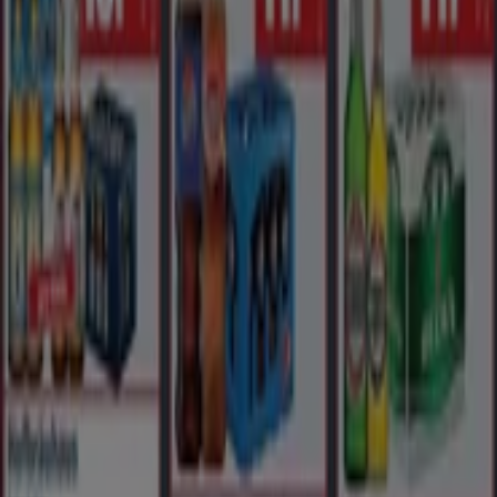
Benz Getränke
Angebote ` `
Läuft am 15.8. ab
Neu
Sobi Getränkemarkt
Summer Sale ---
Läuft am 15.8. ab
Mehr anzeigen
Andere Unternehmen der Kategorie