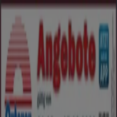
Sie sind hier:
Berlin - 10178
Schnäppchen
Supermärkte
Möbelhäuser
Kleidung, Schuhe
und Accessoires
Elektromärkte
Drogerien und
Parfümerie
Baumärkte und
Gartencenter
Biomärkte
Discounter
Sportgeschäfte
Spielze
und Baby
Auto, Motorrad und
Werkstatt
Kaufhäuser
Reisen und Freizeit
Optiker und
Hörzentren
Restaurants
Bücher und Schreibwaren
Banken
und Versicherungen
Globus - Prospekte, Angebote und
Gutscheine