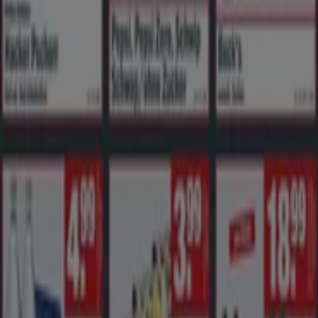
Supermärkte
Schneller Blick auf Globus Angebote
Kategorie:
Supermärkte
Globus, alle Angebote auf einen
Klick
Willkommen bei Tiendeo, Ihrem idealen Ort, um die
besten
Angebote
,
Kataloge
und
Aktionen
für
Supermärkte
in Deutschland zu finden. Im Monat
August 2026
können Sie bei Tiendeo die neuesten
Neuigkeiten und Rabatte von
Globus
entdecken, einer
der bekanntesten Marken im Bereich
Supermärkte
.
Auf unserer Plattform finden Sie eine große Auswahl an
Produkten mit unglaublichen
Rabatten
, die Ihnen helfen,