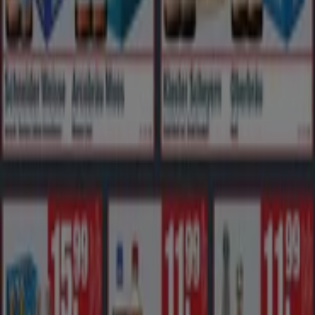
Läuft am 12.8. ab
Erwartet
Simmel
Unsere besten Deals für Sie
Läuft am 15.8. ab
Erwartet
V Markt
Aktuelle Deals und Angebote
Läuft am 19.8. ab
Neu