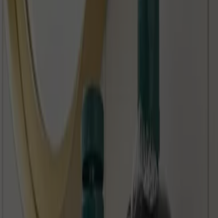
Läuft am 12.8. ab
Yves Rocher
Outlet Bis Zu -60% Auf Ausgewahlte
Produkte `
Läuft am 14.8. ab
Läuft heute ab
Yves Rocher
Sets Mit Haarpflege`
Läuft heute ab
-4 Tage