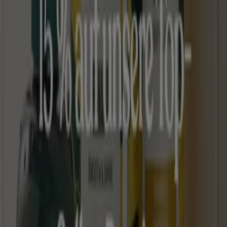
Tiendeo ist Teil von Shopfully, dem Tech-Unternehmen,
das das lokale Einkaufen weltweit neu erfindet.
Tiendeo
Was wir machen
Business-Lösungen
Nachrichten und Medien
Mit uns arbeiten
Kontakt aufnehmen
Marketing- und Geschäftsanfragen
Geschäft falsch auf der Karte geortet