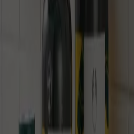
Schneller Blick auf Lush Angebote
Kategorie:
Drogerien und Parfümerie
Lush, alle Angebote auf einen Klick
Willkommen bei Tiendeo, Ihrem idealen Ort, um die
besten
Angebote
,
Kataloge
und
Aktionen
für
Drogerien
und Parfümerie
in Deutschland zu finden. Im Monat
August 2026
können Sie bei Tiendeo die neuesten
Neuigkeiten und Rabatte von
Lush
entdecken, einer der
bekanntesten Marken im Bereich
Drogerien und
Parfümerie
.
Auf unserer Plattform finden Sie eine große Auswahl an
Produkten mit unglaublichen
Rabatten
, die Ihnen helfen,
beim Einkaufen zu sparen. Durchstöbern Sie die Kataloge
von
Lush
und verpassen Sie keine exklusiven Angebote,