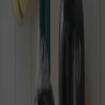
Foreo
10 Shades Whiter
Läuft am 11.8. ab
-3 Tage
The Body Shop
15% Auf Unsere Top- Seller - Routinen
Läuft am 10.8. ab
Mehr anzeigen
Andere Unternehmen der Kategorie
Drogerien und Parfümerie