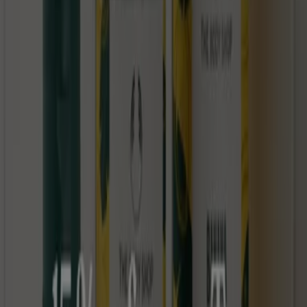
die im
August
verfügbar sind. Darüber hinaus bieten wir
Ihnen detaillierte Informationen zu Rabattaktionen,
Ausverkäufen und saisonalen Neuheiten im Bereich
Drogerien und Parfümerie
.
Nutzen Sie die
Angebote
und Aktionen von
Lush
optimal
und bleiben Sie über alle Preis- und Produktupdates im
August 2026
informiert. Bei Tiendeo haben Sie stets
Zugang zu den besten Einkaufsmöglichkeiten in
Deutschland. Warten Sie nicht länger und entdecken Sie
die Angebote, die wir für Sie vorbereitet haben!
Finde Lush Kataloge in deiner Stadt
Lush in Berlin
Lush in Hamburg
Lush in München
Lush in Köln
Lush in Frankfurt am Main
Lush in
Düsseldorf
Lush in Bremen
Lush in Stuttgart
Lush in
Dresden
Lush in Hannover
Lush in Essen
Lush in
Nürnberg
Zeige mehr Städte