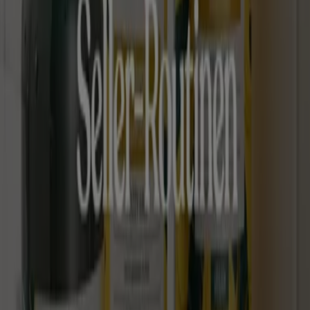
Wöchentliches Anzeigen-Feedback
Technische Probleme und allgemeines Feedback
Indizes
Marken
Unternehmen
Produkte
Städte
Die App von Tiendeo herunterladen
Copyright © Tiendeo ® 2026 · Shopfully Marketing S.L.U. –
Palau de Mar – 08039 Barcelona, Spain