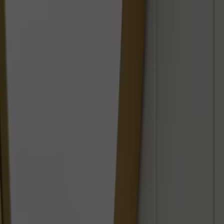
Sie sind hier:
Berlin - 10178
Schnäppchen
Supermärkte
Möbelhäuser
Kleidung, Schuhe
und Accessoires
Elektromärkte
Drogerien und
Parfümerie
Baumärkte und
Gartencenter
Biomärkte
Discounter
Sportgeschäfte
Spielze
und Baby
Auto, Motorrad und
Werkstatt
Kaufhäuser
Reisen und Freizeit
Optiker und
Hörzentren
Restaurants
Bücher und Schreibwaren
Banken
und Versicherungen
Lush - Prospekte, Gutscheincodes
und Angebote