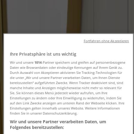
Folgen Sie, um Angebote zu erhalten
Tiendeo
»
Drogerien und Parfümerie Angebote in der Nähe
»
Fortfahren ohne Akzeptieren
Lush
Ihre Privatsphäre ist uns wichtig
Andere Drogerien und Parfümerie
Wir und unsere
1014
-Partner speichern und greifen auf personenbezogene
Daten wie Browserdaten oder eindeutige Kennungen auf Ihrem Gerät zu.
Geschäfte in Ihrer Stadt
Durch Auswahl von Akzeptieren aktivieren Sie Tracking-Technologien für
die unter „Wir und unsere Partner verarbeiten Daten, um Ihnen Dienste
bereitzustellen“ aufgeführten Zwecke. Wenn Tracker deaktiviert sind, sind
Schneller Blick auf Lush Angebote
manche Inhalte und Anzeigen möglicherweise nicht mehr so relevant für
Sie. Sie können dieses Menü jederzeit wieder aufrufen, um Ihre
Einstellungen zu ändern oder Ihre Einwilligung zu widerrufen, indem Sie
auf den Link Zwecke anzeigen am unteren Rand der Webseite klicken. Ihre
Kategorie:
Drogerien und Parfümerie
Einstellungen gelten innerhalb unseres Website. Weitere Informationen
finden Sie in unserer Datenschutzerklärung.
Wir sind gerade dabei Angebote zu "Lush" zu
Wir und unsere Partner verarbeiten Daten, um
veröffentlichen
Folgendes bereitzustellen: