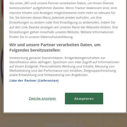
Aktuellstes Angebot:
10.8.2026
die unter „Wir und unsere Partner verarbeiten Daten, um Ihnen Dienste
bereitzustellen“ aufgeführten Zwecke. Wenn Tracker deaktiviert sind, sind
manche Inhalte und Anzeigen möglicherweise nicht mehr so relevant für
Sie. Sie können dieses Menü jederzeit wieder aufrufen, um Ihre
Einstellungen zu ändern oder Ihre Einwilligung zu widerrufen, indem Sie
auf den Link Zwecke anzeigen am unteren Rand der Webseite klicken. Ihre
Einstellungen gelten innerhalb unseres Website. Weitere Informationen
Norma
finden Sie in unserer Datenschutzerklärung.
Wir und unsere Partner verarbeiten Daten, um
Große Auswahl an Angeboten
Folgendes bereitzustellen:
Verwendung genauer Standortdaten. Endgeräteeigenschaften zur
Läuft am 16.8. ab
Identifikation aktiv abfragen. Speichern von oder Zugriff auf Informationen
auf einem Endgerät. Personalisierte Werbung und Inhalte, Messung von
Werbeleistung und der Performance von Inhalten, Zielgruppenforschung
sowie Entwicklung und Verbesserung von Angeboten.
Liste der Partner (Lieferanten)
Norma
Zwecke anzeigen
Akzeptieren
Exklusive Deals für unsere Kunden
Läuft am 31.8. ab