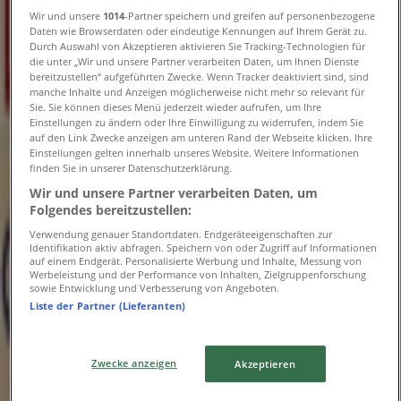
Wir und unsere
1014
-Partner speichern und greifen auf personenbezogene
Daten wie Browserdaten oder eindeutige Kennungen auf Ihrem Gerät zu.
Durch Auswahl von Akzeptieren aktivieren Sie Tracking-Technologien für
die unter „Wir und unsere Partner verarbeiten Daten, um Ihnen Dienste
Norma
bereitzustellen“ aufgeführten Zwecke. Wenn Tracker deaktiviert sind, sind
manche Inhalte und Anzeigen möglicherweise nicht mehr so relevant für
Rabatte und Aktionen
Sie. Sie können dieses Menü jederzeit wieder aufrufen, um Ihre
Einstellungen zu ändern oder Ihre Einwilligung zu widerrufen, indem Sie
auf den Link Zwecke anzeigen am unteren Rand der Webseite klicken. Ihre
Läuft am 22.8. ab
Einstellungen gelten innerhalb unseres Website. Weitere Informationen
finden Sie in unserer Datenschutzerklärung.
Neu
Wir und unsere Partner verarbeiten Daten, um
Folgendes bereitzustellen:
Verwendung genauer Standortdaten. Endgeräteeigenschaften zur
Identifikation aktiv abfragen. Speichern von oder Zugriff auf Informationen
Norma
auf einem Endgerät. Personalisierte Werbung und Inhalte, Messung von
Werbeleistung und der Performance von Inhalten, Zielgruppenforschung
Große Auswahl an Angeboten
sowie Entwicklung und Verbesserung von Angeboten.
Liste der Partner (Lieferanten)
Läuft am 16.8. ab
383 m - München
Zwecke anzeigen
Akzeptieren
Norma