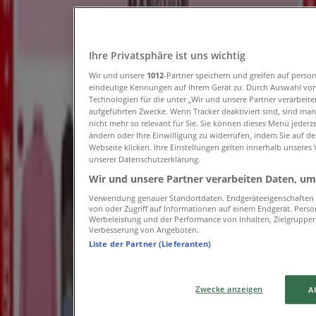
Läuft am 11.8. ab
Essen
Neu
Ihre Privatsphäre ist uns wichtig
Wir und unsere
1012
-Partner speichern und greifen auf pers
Galeria Karstadt Kaufhof
eindeutige Kennungen auf Ihrem Gerät zu. Durch Auswahl von 
Technologien für die unter „Wir und unsere Partner verarbeite
Galeria Karstadt Kaufhof Angebote
aufgeführten Zwecke. Wenn Tracker deaktiviert sind, sind ma
nicht mehr so relevant für Sie. Sie können dieses Menü jederz
ändern oder Ihre Einwilligung zu widerrufen, indem Sie auf 
Läuft am 18.8. ab
Essen
Webseite klicken. Ihre Einstellungen gelten innerhalb unseres
unserer Datenschutzerklärung.
Mehr anzeigen
Wir und unsere Partner verarbeiten Daten, um 
Verwendung genauer Standortdaten. Endgeräteeigenschaften zu
Die besten Angebote
von oder Zugriff auf Informationen auf einem Endgerät. Pers
Werbeleistung und der Performance von Inhalten, Zielgruppe
Verbesserung von Angeboten.
Bier
Schwamm
Seifenblasen
Metalldetektor
Spa
Staubsauger
Liste der Partner (Lieferanten)
Tiendeo in deiner Stadt
Zwecke anzeigen
A
Berlin
Hamburg
München
Köln
Frankfurt am