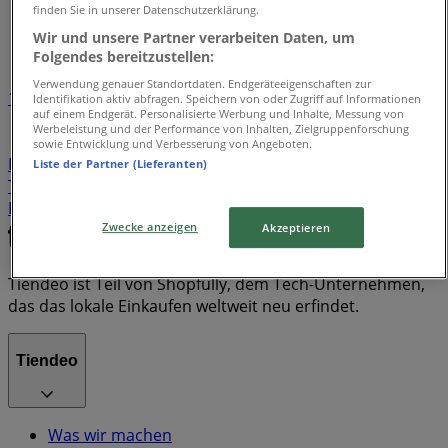
Tiendeo in Essen
»
finden Sie in unserer Datenschutzerklärung.
Markenindex
Wir und unsere Partner verarbeiten Daten, um
Folgendes bereitzustellen:
Verwendung genauer Standortdaten. Endgeräteeigenschaften zur
1
Identifikation aktiv abfragen. Speichern von oder Zugriff auf Informationen
auf einem Endgerät. Personalisierte Werbung und Inhalte, Messung von
Werbeleistung und der Performance von Inhalten, Zielgruppenforschung
Cube
Leroy Merlin
Harry Potter
Krombacher
sowie Entwicklung und Verbesserung von Angeboten.
Paw Patrol
Bitburger
iron man
Orion
Hello Kitty
Liste der Partner (Lieferanten)
Taylor Swift
Xiaomi
AOC
Kitchenaid
Coca Cola
Pepsi
Tefal
Bose
carrefour
Miele
Adele
Nvidia
Zwecke anzeigen
Akzeptieren
Tiendeo ist Teil von Shopfully, dem Tech-Unternehmen,
das das lokale Einkaufen weltweit neu erfindet.
Tiendeo
Was wir machen