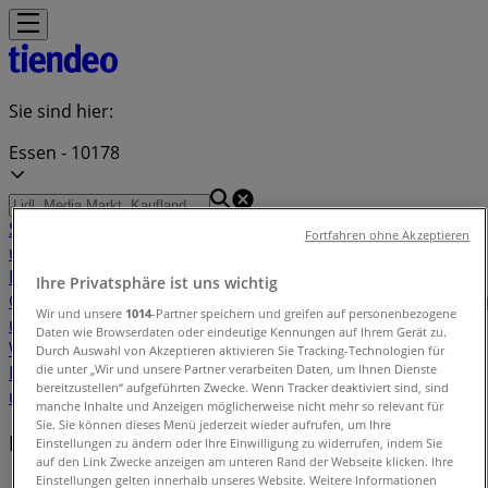
Sie sind hier:
Essen - 10178
Schnäppchen
Supermärkte
Möbelhäuser
Kleidung, Schuhe
Fortfahren ohne Akzeptieren
und Accessoires
Elektromärkte
Drogerien und
Parfümerie
Baumärkte und
Ihre Privatsphäre ist uns wichtig
Gartencenter
Biomärkte
Discounter
Sportgeschäfte
Spielze
Wir und unsere
1014
-Partner speichern und greifen auf personenbezogene
und Baby
Auto, Motorrad und
Daten wie Browserdaten oder eindeutige Kennungen auf Ihrem Gerät zu.
Werkstatt
Kaufhäuser
Reisen und Freizeit
Optiker und
Durch Auswahl von Akzeptieren aktivieren Sie Tracking-Technologien für
die unter „Wir und unsere Partner verarbeiten Daten, um Ihnen Dienste
Hörzentren
Restaurants
Bücher und Schreibwaren
Banken
bereitzustellen“ aufgeführten Zwecke. Wenn Tracker deaktiviert sind, sind
und Versicherungen
manche Inhalte und Anzeigen möglicherweise nicht mehr so relevant für
Sie. Sie können dieses Menü jederzeit wieder aufrufen, um Ihre
Lokale Marken
Einstellungen zu ändern oder Ihre Einwilligung zu widerrufen, indem Sie
auf den Link Zwecke anzeigen am unteren Rand der Webseite klicken. Ihre
Einstellungen gelten innerhalb unseres Website. Weitere Informationen