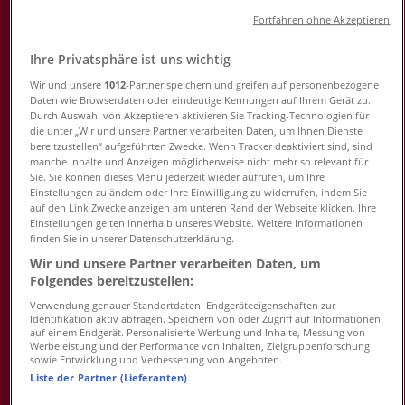
und Adressen
Fortfahren ohne Akzeptieren
Ihre Privatsphäre ist uns wichtig
Tiendeo in Rostock
»
Wir und unsere
1012
-Partner speichern und greifen auf personenbezogene
Angebote für Drogerien und Parfümerie in
Daten wie Browserdaten oder eindeutige Kennungen auf Ihrem Gerät zu.
Rostock
»
Durch Auswahl von Akzeptieren aktivieren Sie Tracking-Technologien für
The Body Shop in Rostock
»
die unter „Wir und unsere Partner verarbeiten Daten, um Ihnen Dienste
bereitzustellen“ aufgeführten Zwecke. Wenn Tracker deaktiviert sind, sind
The Body Shop Geschäfte in Rostock
manche Inhalte und Anzeigen möglicherweise nicht mehr so relevant für
Sie. Sie können dieses Menü jederzeit wieder aufrufen, um Ihre
Einstellungen zu ändern oder Ihre Einwilligung zu widerrufen, indem Sie
auf den Link Zwecke anzeigen am unteren Rand der Webseite klicken. Ihre
Einstellungen gelten innerhalb unseres Website. Weitere Informationen
finden Sie in unserer Datenschutzerklärung.
The Body Shop
Wir und unsere Partner verarbeiten Daten, um
Folgendes bereitzustellen:
Kröpeliner Strasse 26, Rostock
Verwendung genauer Standortdaten. Endgeräteeigenschaften zur
Identifikation aktiv abfragen. Speichern von oder Zugriff auf Informationen
49 m
auf einem Endgerät. Personalisierte Werbung und Inhalte, Messung von
Werbeleistung und der Performance von Inhalten, Zielgruppenforschung
sowie Entwicklung und Verbesserung von Angeboten.
Geschlossen
Liste der Partner (Lieferanten)