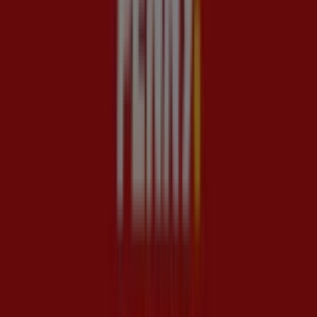
1 Alter Spandauer Weg, Berlin
166 m
Diesel
Alter Spandauer Weg 1 -116, Berlin
168 m
Jetzt geöffnet
Ulla Popken
Rathausstr. 5, Berlin