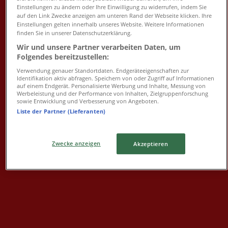
07:00 - 22:00
Einstellungen zu ändern oder Ihre Einwilligung zu widerrufen, indem Sie
auf den Link Zwecke anzeigen am unteren Rand der Webseite klicken. Ihre
Mittwoch
Einstellungen gelten innerhalb unseres Website. Weitere Informationen
07:00 - 22:00
finden Sie in unserer Datenschutzerklärung.
Donnerstag
Wir und unsere Partner verarbeiten Daten, um
07:00 - 22:00
Folgendes bereitzustellen:
Freitag
Verwendung genauer Standortdaten. Endgeräteeigenschaften zur
07:00 - 22:00
Identifikation aktiv abfragen. Speichern von oder Zugriff auf Informationen
Samstag
auf einem Endgerät. Personalisierte Werbung und Inhalte, Messung von
Werbeleistung und der Performance von Inhalten, Zielgruppenforschung
07:00 - 22:00
sowie Entwicklung und Verbesserung von Angeboten.
Liste der Partner (Lieferanten)
Karte
Jetzt geöffnet
Bis 22:00
Zwecke anzeigen
Akzeptieren
Sonntag
Geschlossen
Montag
07:00 - 22:00