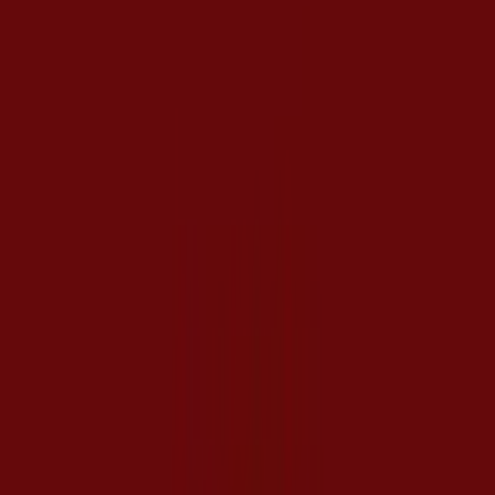
Dienstag
07:00 - 22:00
Mittwoch
07:00 - 22:00
Donnerstag
07:00 - 22:00
Freitag
07:00 - 22:00
Samstag
07:00 - 22:00
Karte
Angebote für Penny in Berlin
Penny