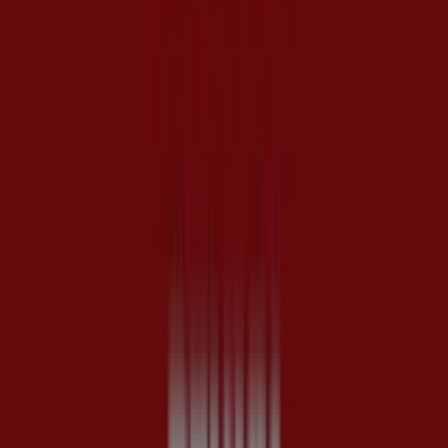
Complete
Läuft am 8.8. ab
Dieser Penny Shop hat die folgenden Öffnungszeiten:
Sonntag , Montag 07:00 - 22:00, Dienstag 07:00 - 22:00,
Mittwoch 07:00 - 22:00, Donnerstag 07:00 - 22:00, Freitag
07:00 - 22:00, Samstag 07:00 - 22:00.
In diesem Penny Shop sind derzeit 1 Kataloge verfügbar.
Durchsuche den neuesten "Complete" Penny-Katalog in
Brunnenstraße 75, gültig vom 3.8.2026 bis 8.8.2026 und
fang jetzt an zu sparen!
Geschäfte in der Nähe
LPG Biomarkt