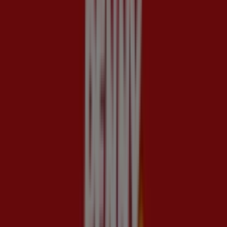
Bouchéstraße 12, Berlin
48 m
Jetzt geöffnet
Möbel Hübner
Genthiner Straße 41, Berlin
48 m
Jetzt geöffnet
Billabong