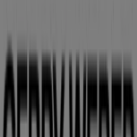
gesamten
August 2026
sparen können.
Bei Tiendeo stellen wir Ihnen stets aktuelle
Informationen zu
Gerry Weber
zur Verfügung,
einschließlich der Öffnungszeiten, exklusiver Angebote
und der genauen Lage des Geschäfts in
Am Ostbahnhof
9
. Darüber hinaus haben Sie Zugriff auf die neuesten
Kataloge von
Gerry Weber
, in denen Sie die aktuellsten
Aktionen entdecken und von großen Rabatten auf
Kleidung, Schuhe und Accessoires
-Produkte für Ihre
Einkäufe in
Berlin
profitieren können.
Verpassen Sie nicht die Gelegenheit, das Geschäft von
Gerry Weber
in
Am Ostbahnhof 9
zu besuchen und ein
einzigartiges Einkaufserlebnis zu genießen. Erkunden Sie
die Angebote, die wir diesen
August
für Sie bereithalten,
und bleiben Sie über die besten Deals von
Gerry Weber
in
Berlin
informiert. Besuchen Sie uns und beginnen Sie
noch heute mit dem Sparen!
Mehr Information über Gerry Weber
Andere Geschäfte