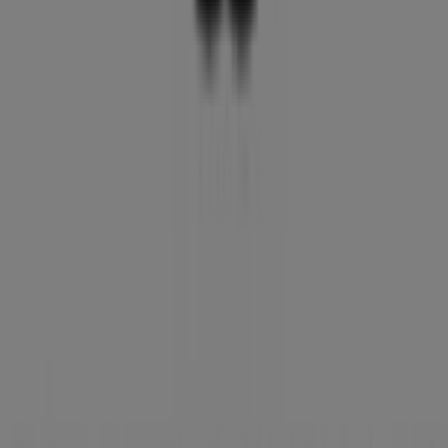
Rathausstr. 5, Berlin
181 m
Andere Unternehmen der Kategorie
Kleidung, Schuhe und Accessoires in
Berlin
Gerry Weber
Willkommen im Geschäft von
Gerry Weber
bei Tiendeo,
wo Sie die besten
Angebote
,
Aktionen
und
Kataloge
dieser renommierten Marke im Bereich
Kleidung,
Schuhe und Accessoires
entdecken können. Unser
physisches Geschäft befindet sich in
Am Ostbahnhof 9
,
Berlin
, und bietet Ihnen eine breite Auswahl an
hochwertigen Produkten, mit denen Sie während des