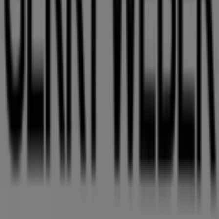
Geschäft falsch auf der Karte geortet
Wöchentliches Anzeigen-Feedback
Technische Probleme und allgemeines Feedback
Indizes
Marken
Lokale Marken
Unternehmen
Filiale in der Nähe
Produkte
Lokale Produkte
Städte
Die App von Tiendeo herunterladen