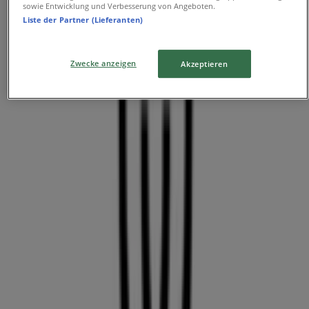
sowie Entwicklung und Verbesserung von Angeboten.
Liste der Partner (Lieferanten)
LPG Biomarkt
Bouchéstraße 12, Berlin
Zwecke anzeigen
Akzeptieren
48 m
Geschlossen
Möbel Hübner
Genthiner Straße 41, Berlin
48 m
Geschlossen