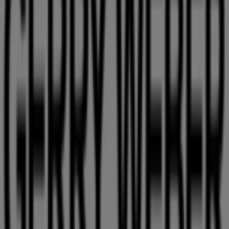
von Gerry Weber in Berlin sehen
Tiendeo ist Teil von Shopfully, dem Tech-Unternehmen,
das das lokale Einkaufen weltweit neu erfindet.
Tiendeo
Was wir machen
Business-Lösungen
Nachrichten und Medien
Mit uns arbeiten
Kontakt aufnehmen
Marketing- und Geschäftsanfragen