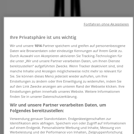
Öffnungszeite, Angebote und
Telefonnummern
Fortfahren ohne Akzeptieren
Tiendeo in Berlin
»
Ihre Privatsphäre ist uns wichtig
Angebote für Kleidung, Schuhe und Accessoires in
Berlin
»
Wir und unsere
1014
-Partner speichern und greifen auf personenbezogene
Daten wie Browserdaten oder eindeutige Kennungen auf Ihrem Gerät zu.
Gerry Weber in Berlin
»
Durch Auswahl von Akzeptieren aktivieren Sie Tracking-Technologien für
die unter „Wir und unsere Partner verarbeiten Daten, um Ihnen Dienste
Gerry Weber | Am Ostbahnhof 9
bereitzustellen“ aufgeführten Zwecke. Wenn Tracker deaktiviert sind, sind
manche Inhalte und Anzeigen möglicherweise nicht mehr so relevant für
Karte
03029369150
Sie. Sie können dieses Menü jederzeit wieder aufrufen, um Ihre
Karte
03029369150
Einstellungen zu ändern oder Ihre Einwilligung zu widerrufen, indem Sie
auf den Link Zwecke anzeigen am unteren Rand der Webseite klicken. Ihre
Einstellungen gelten innerhalb unseres Website. Weitere Informationen
Wir sind gerade dabei Angebote zu "Gerry Weber" zu
finden Sie in unserer Datenschutzerklärung.
veröffentlichen
Wir und unsere Partner verarbeiten Daten, um
Folgendes bereitzustellen:
Geschäfte in der Nähe
Verwendung genauer Standortdaten. Endgeräteeigenschaften zur
Identifikation aktiv abfragen. Speichern von oder Zugriff auf Informationen
auf einem Endgerät. Personalisierte Werbung und Inhalte, Messung von
Werbeleistung und der Performance von Inhalten, Zielgruppenforschung