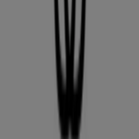
Billabong
1 Alter Spandauer Weg, Berlin
166 m
Diesel
Alter Spandauer Weg 1 -116, Berlin
168 m
Geschlossen
Ulla Popken