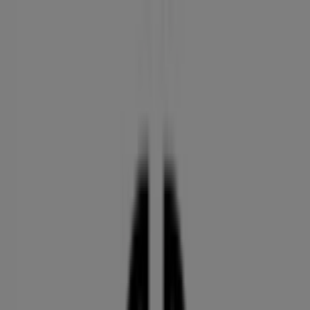
Sie sind hier:
Berlin - 10178
Schnäppchen
Supermärkte
Möbelhäuser
Kleidung, Schuhe
und Accessoires
Elektromärkte
Drogerien und
Parfümerie
Baumärkte und
Gartencenter
Biomärkte
Discounter
Sportgeschäfte
Spielze
und Baby
Auto, Motorrad und
Werkstatt
Kaufhäuser
Reisen und Freizeit
Optiker und
Hörzentren
Restaurants
Bücher und Schreibwaren
Banken
und Versicherungen
Gerry Weber Geschäft | Am
Ostbahnhof 9, Berlin -