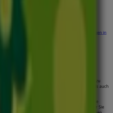
cken)
grün erleben in Schneverdingen
grün erleben in
men
ondern auch die beliebtesten Geschäfte in
Bremen
zu
on
Grün erleben
, einer der bekanntesten Marken, als auch
ren Geschäften in Ihrer Stadt. Durchstöbern Sie die
n, um in diesem
August
zu sparen. Zudem halten wir Sie
ungenes Einkaufserlebnis in
Bremen
genießen können.