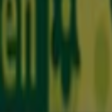
ün erleben
in den Geschäften von
Bremen
zu nutzen, und b
häfte und Einkaufsmöglichkeiten in
Bremen
. Entdecken Sie j
, das das lokale Einkaufen weltweit neu erfindet.