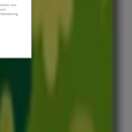
eichern von
 von
erbesserung