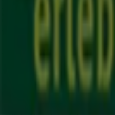
Verpassen Sie nicht die Gelegenheit, die
Angebote
von
Gr
informiert. Bei Tiendeo finden Sie immer die besten Gesc
bereithalten!
Tiendeo ist Teil von Shopfully, dem Tech-Unternehmen
Tiendeo
Was wir machen
Business-Lösungen
Nachrichten und Medien
Mit uns arbeiten
Kontakt aufnehmen
Marketing- und Geschäftsanfragen
Geschäft falsch auf der Karte geortet