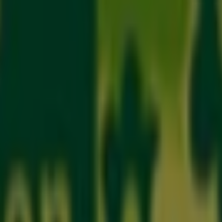
hn
grün erleben in Vechta
grün erleben in Harsefeld (Fle
nburg
 Baumärkte und Gartencenter in Bre
 die besten
Angebote
,
Kataloge
und
Aktionen
zu finden, s
auf unserer Plattform sowohl die neuesten Nachrichten v
 in
Bremen
erkunden.
d
Aktionen
, sondern auch auf Informationen zu den stationä
emen
und entdecken Sie Produkte mit attraktiven Rabatte
tigen Details auf dem Laufenden, damit Sie ein rundum gel