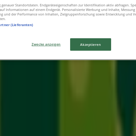
genauer Standortdaten. Endgeräteeigenschaften zur Identifikation aktiv abfragen. Sp
f auf Informationen auf einem Endgerät. Personalisierte Werbung und Inhalte, Messung
ng und der Performance von Inhalten, Zielgruppenforschung sowie Entwicklung und V
ten.
artner (Lieferanten)
Zwecke anzeigen
Akzeptieren