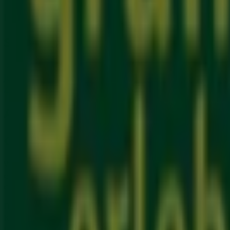
Läuft am 31.8. ab
Städte mit grün erleben-Geschäften
grün erleben in Visbek
grün erleben in Bad Zwischena
Jever
grün erleben in Wedemark
grün erleben in Pape
Zeige mehr Städte
Andere Unternehmen der Kategorie
Grün erleben
Willkommen bei Tiendeo, Ihrer besten Wahl, um nicht nur
entdecken. Während des Monats
August 2026
können Sie 
die Standorte und Details der nächstgelegenen Geschäfte
Bei Tiendeo erhalten Sie nicht nur Zugriff auf
Rabatte
un
Kataloge von
Grün erleben
, finden Sie die Geschäfte in
Br
über die genauen Standorte, Öffnungszeiten und alle wich