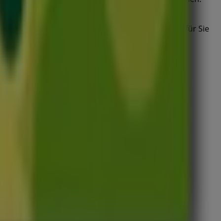
leiben Sie über die besten Preise im
August 2026
etzt die neuesten Angebote und Geschäfte, die wir für Sie