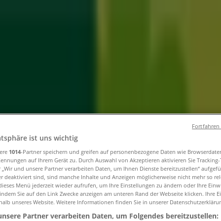
und Accessoires
Elektromärkte
Drogerien und Parfümerie
Ba
ug und Baby
Auto, Motorrad und Werkstatt
Kaufhäuser
Reisen
Fortfahren
atsphäre ist uns wichtig
sere
1014
-Partner speichern und greifen auf personenbezogene Daten wie Browserdate
Öffnungszeiten, Telefonnummern und 
Kennungen auf Ihrem Gerät zu. Durch Auswahl von Akzeptieren aktivieren Sie Tracking
r „Wir und unsere Partner verarbeiten Daten, um Ihnen Dienste bereitzustellen“ aufgef
 deaktiviert sind, sind manche Inhalte und Anzeigen möglicherweise nicht mehr so rele
ieses Menü jederzeit wieder aufrufen, um Ihre Einstellungen zu ändern oder Ihre Einwi
 indem Sie auf den Link Zwecke anzeigen am unteren Rand der Webseite klicken. Ihre E
n
»
halb unseres Website. Weitere Informationen finden Sie in unserer Datenschutzerkläru
unsere Partner verarbeiten Daten, um Folgendes bereitzustellen: