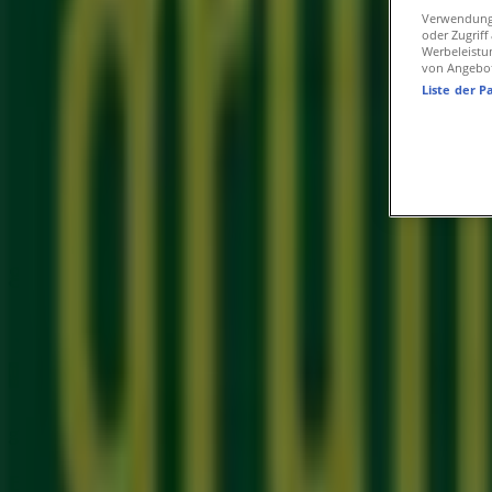
grün erleben Geschäfte in Bremen
Verwendung 
oder Zugrif
Werbeleistu
von Angebo
grün erleben
Liste der P
Varreler Landstr. 31-45, Stuhr
7.6 km
grün erleben Kataloge in Bremen
grün erleben
ELEGANTER ROSENGARTEN !