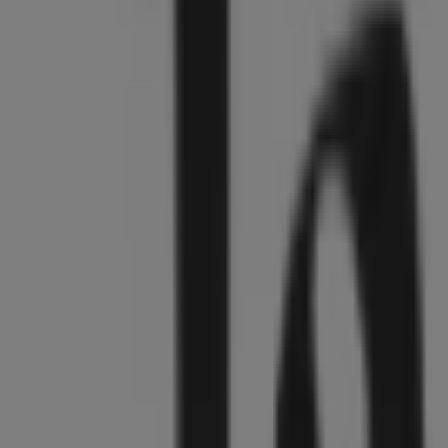
103 m
Geschlossen
Sternenbäck
Spremberger Str. 14-15, Cottbus
103 m
Geschlossen
Andere Unternehmen der Kategorie K
Tamaris