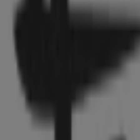
Leonardo
Schloßkirchplatz 1, Cottbus
36 m
Sparda Bank
Schloßkirchplatz 2, Cottbus
48 m
H&M
Spremberger Strasse 10-15, Cottbus