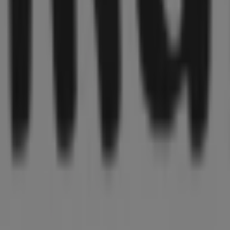
 die besten
Angebote
,
Aktionen
und
Kataloge
dieser reno
 befindet sich in
Karl-Marx-Str. 68
,
Cottbus
, und bietet I
nnen.
 zu
Tamaris
zur Verfügung, einschließlich der Öffnungszeit
Zugriff auf die neuesten Kataloge von
Tamaris
, in denen S
 für Ihre Einkäufe in
Cottbus
profitieren können.
aris
in
Karl-Marx-Str. 68
zu besuchen und ein einzigartiges
 bleiben Sie über die besten Deals von
Tamaris
in
Cottbus
i
aris in Cottbus sehen
, das das lokale Einkaufen weltweit neu erfindet.