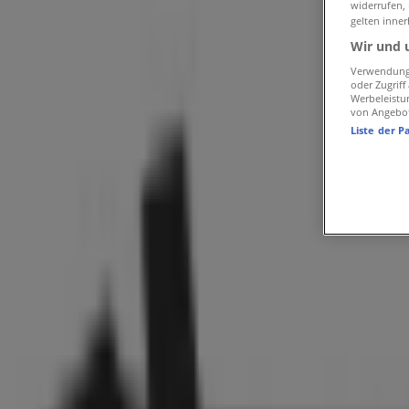
widerrufen,
Tamaris | Karl-Marx-Str. 68
gelten inner
Karte
03552886179
Wir und 
Karte
03552886179
Verwendung 
oder Zugrif
Wir sind gerade dabei Angebote zu "Tamaris" zu veröffent
Werbeleistu
von Angebo
Liste der P
Geschäfte in der Nähe
Blumen Risse
Schlosskirchstr. 1, Cottbus
32 m