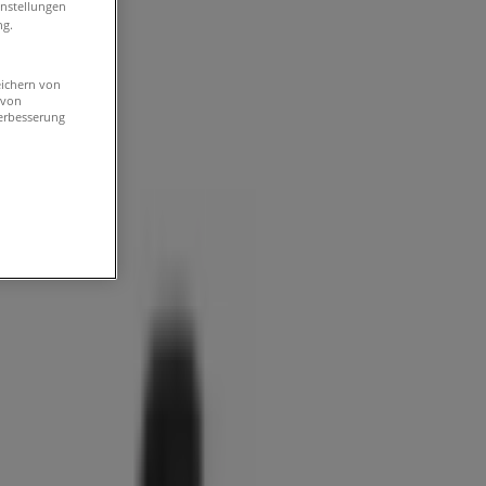
instellungen
ng.
eichern von
 von
erbesserung