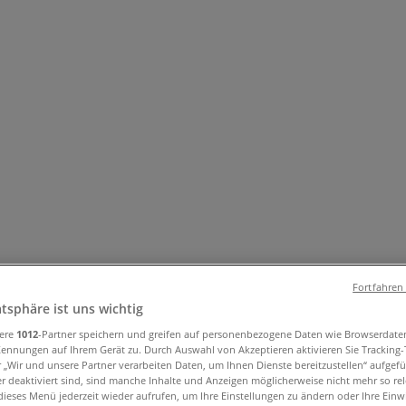
und Accessoires
Elektromärkte
Drogerien und Parfümerie
Ba
ug und Baby
Auto, Motorrad und Werkstatt
Kaufhäuser
Reisen
Fortfahren
8, Cottbus - Öffnungszeite, Angebot
atsphäre ist uns wichtig
sere
1012
-Partner speichern und greifen auf personenbezogene Daten wie Browserdate
Kennungen auf Ihrem Gerät zu. Durch Auswahl von Akzeptieren aktivieren Sie Tracking
ottbus
»
r „Wir und unsere Partner verarbeiten Daten, um Ihnen Dienste bereitzustellen“ aufgef
 deaktiviert sind, sind manche Inhalte und Anzeigen möglicherweise nicht mehr so rele
ieses Menü jederzeit wieder aufrufen, um Ihre Einstellungen zu ändern oder Ihre Einwi