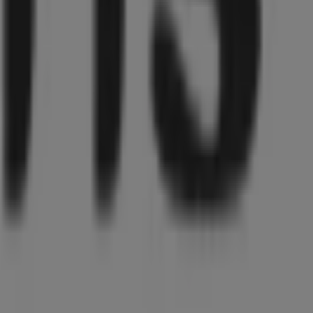
mmierten Marke im Bereich
Kleidung, Schuhe und
hnen eine breite Auswahl an hochwertigen Produkten, mit
en, exklusiver Angebote und der genauen Lage des
ie die aktuellsten Aktionen entdecken und von großen
 Einkaufserlebnis zu genießen. Erkunden Sie die
nformiert. Besuchen Sie uns und beginnen Sie noch heute