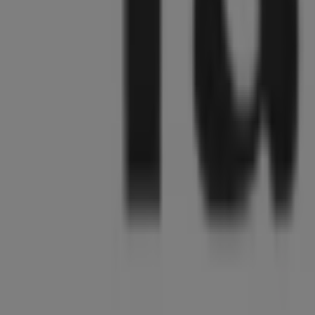
Willkommen im Geschäft von
Tamaris
bei Tiendeo, wo Sie
Accessoires
entdecken können. Unser physisches Geschäft
denen Sie während des gesamten
August 2026
sparen kö
Bei Tiendeo stellen wir Ihnen stets aktuelle Informationen
Geschäfts in
Karl-Marx-Str. 68
. Darüber hinaus haben Sie 
Rabatten auf
Kleidung, Schuhe und Accessoires
-Produkte
Verpassen Sie nicht die Gelegenheit, das Geschäft von
Tam
Angebote, die wir diesen
August
für Sie bereithalten, und
mit dem Sparen!
Mehr Information über Tamaris
Andere Geschäfte von Tam
Tiendeo ist Teil von Shopfully, dem Tech-Unternehmen
Tiendeo
Was wir machen
Business-Lösungen