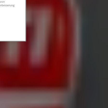
 von
erbesserung
sden