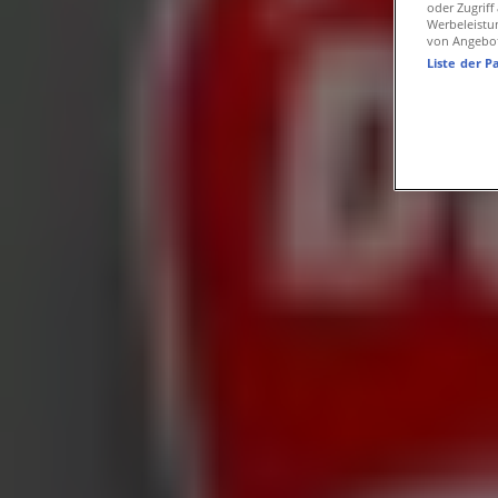
Ducati Geschäfte in Dresden
oder Zugrif
Werbeleistu
von Angebo
Liste der P
Ducati
Lohmener Straße 13a, Pirna
16.7 km
Wir sind gerade dabei Angebote zu "Ducati" zu veröffentli
Städte mit Ducati-Geschäften
Ducati in Pirna
Ducati in Oberlungwitz
Ducati in Kolkw
Zeige mehr Städte
Andere Unternehmen der Kategorie 