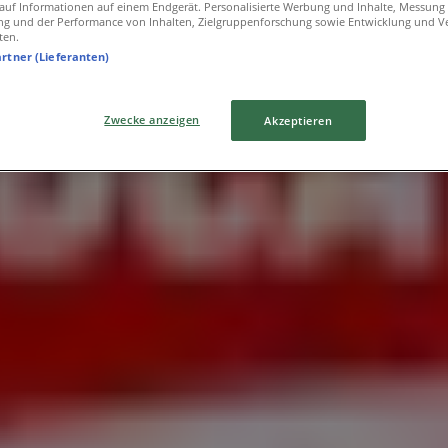
f auf Informationen auf einem Endgerät. Personalisierte Werbung und Inhalte, Messung
ng und der Performance von Inhalten, Zielgruppenforschung sowie Entwicklung und V
ten.
artner (Lieferanten)
Zwecke anzeigen
Akzeptieren
chen
itz
Ducati in Lößnitz
Auto, Motorrad und Werkstatt in Dre