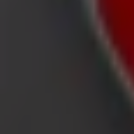
Was wir machen
Business-Lösungen
Nachrichten und Medien
Mit uns arbeiten
Kontakt aufnehmen
Marketing- und Geschäftsanfragen
Geschäft falsch auf der Karte geortet
Wöchentliches Anzeigen-Feedback
Technische Probleme und allgemeines Feedback
Indizes
Marken
Lokale Marken
Unternehmen
Filiale in der Nähe
Produkte
Lokale Produkte
Städte