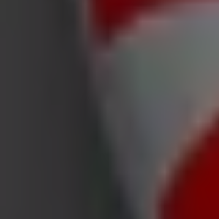
Ducati
Willkommen bei Tiendeo, Ihrer besten Wahl, um nicht nur
entdecken. Während des Monats
August 2026
können Sie 
Standorte und Details der nächstgelegenen Geschäfte in
Bei Tiendeo erhalten Sie nicht nur Zugriff auf
Rabatte
un
Kataloge von
Ducati
, finden Sie die Geschäfte in
Dresden
u
genauen Standorte, Öffnungszeiten und alle wichtigen Det
Verpassen Sie nicht die Gelegenheit, die
Angebote
von
Du
Tiendeo finden Sie immer die besten Geschäfte und Einka
Tiendeo ist Teil von Shopfully, dem Tech-Unternehmen
Tiendeo