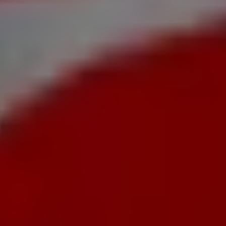
 die besten
Angebote
,
Kataloge
und
Aktionen
zu finden, s
auf unserer Plattform sowohl die neuesten Nachrichten v
Dresden
erkunden.
d
Aktionen
, sondern auch auf Informationen zu den stationä
nd entdecken Sie Produkte mit attraktiven Rabatten, um i
ails auf dem Laufenden, damit Sie ein rundum gelungenes E
cati
in den Geschäften von
Dresden
zu nutzen, und bleiben
ufsmöglichkeiten in
Dresden
. Entdecken Sie jetzt die neues
, das das lokale Einkaufen weltweit neu erfindet.