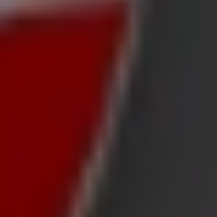
ondern auch die beliebtesten Geschäfte in
Dresden
zu
on
Ducati
, einer der bekanntesten Marken, als auch die
ren Geschäften in Ihrer Stadt. Durchstöbern Sie die
n diesem
August
zu sparen. Zudem halten wir Sie über die
inkaufserlebnis in
Dresden
genießen können.
 Sie über die besten Preise im
August 2026
informiert. Bei
ten Angebote und Geschäfte, die wir für Sie bereithalten!