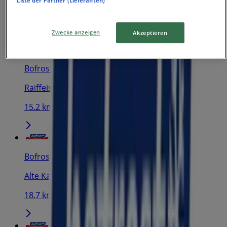
Liste der Partner (Lieferanten)
14.5 km
Zwecke anzeigen
Akzeptieren
Bofrost
Raiffeisenstraße 24, Langenfeld (Rheinland)
15.2 km
Bofrost
Alte Kaserne 8, Duisburg
18.7 km