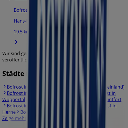
Bofrost
Hans-Martin-Schleyer-Str.21, Willich
19.5 km
Wir sind gerade dabei Angebote zu "Bofrost" zu
veröffentlichen
Städte mit Bofrost-Geschäften
Bofrost in Ratingen
Bofrost in Langenfeld (Rheinland)
Bofrost in Willich
Bofrost in Duisburg
Bofrost in
Wuppertal
Bofrost in Essen
Bofrost in Kamp-Lintfort
Bofrost in Erkelenz
Bofrost in Bottrop
Bofrost in
Herne
Bofrost in Straelen
Bofrost in Overath
Zeige mehr Städte