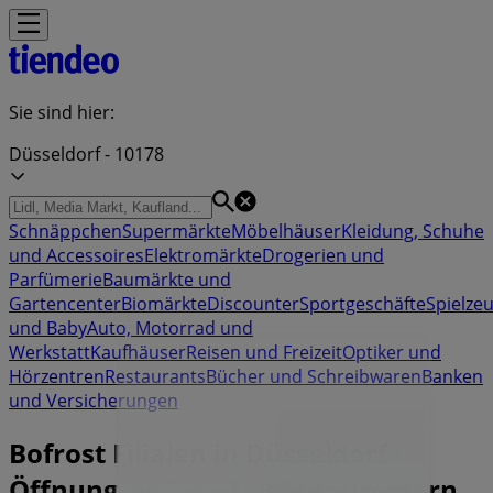
Sie sind hier:
Düsseldorf - 10178
Schnäppchen
Supermärkte
Möbelhäuser
Kleidung, Schuhe
und Accessoires
Elektromärkte
Drogerien und
Parfümerie
Baumärkte und
Gartencenter
Biomärkte
Discounter
Sportgeschäfte
Spielze
und Baby
Auto, Motorrad und
Werkstatt
Kaufhäuser
Reisen und Freizeit
Optiker und
Hörzentren
Restaurants
Bücher und Schreibwaren
Banken
und Versicherungen
Bofrost Filialen in Düsseldorf -
Öffnungszeiten, Telefonnummern