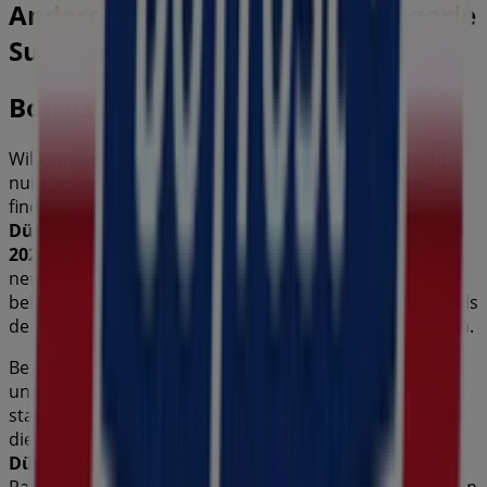
Andere Unternehmen der Kategorie
Supermärkte in Düsseldorf
Bofrost
Willkommen bei Tiendeo, Ihrer besten Wahl, um nicht
nur die besten
Angebote
,
Kataloge
und
Aktionen
zu
finden, sondern auch die beliebtesten Geschäfte in
Düsseldorf
zu entdecken. Während des Monats
August
2026
können Sie auf unserer Plattform sowohl die
neuesten Nachrichten von
Bofrost
, einer der
bekanntesten Marken, als auch die Standorte und Details
der nächstgelegenen Geschäfte in
Düsseldorf
erkunden.
Bei Tiendeo erhalten Sie nicht nur Zugriff auf
Rabatte
und
Aktionen
, sondern auch auf Informationen zu den
stationären Geschäften in Ihrer Stadt. Durchstöbern Sie
die Kataloge von
Bofrost
, finden Sie die Geschäfte in
Düsseldorf
und entdecken Sie Produkte mit attraktiven