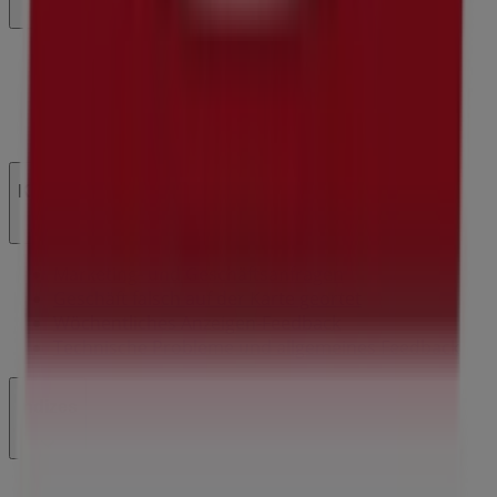
Was wir machen
Business-Lösungen
Nachrichten und Medien
Mit uns arbeiten
Kontakt aufnehmen
Marketing- und Geschäftsanfragen
Geschäft falsch auf der Karte geortet
Wöchentliches Anzeigen-Feedback
Technische Probleme und allgemeines Feedback
Indizes
Marken