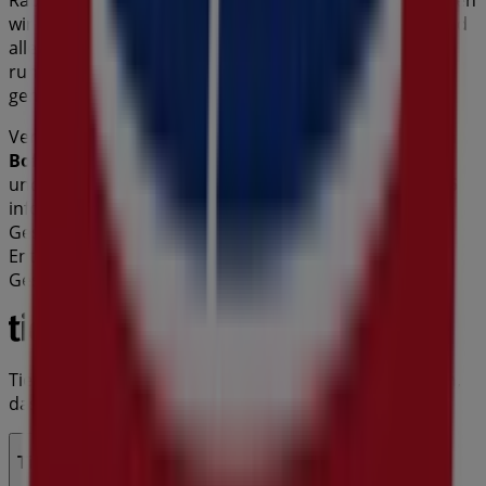
Rabatten, um in diesem
August
zu sparen. Zudem halten
wir Sie über die genauen Standorte, Öffnungszeiten und
alle wichtigen Details auf dem Laufenden, damit Sie ein
rundum gelungenes Einkaufserlebnis in
Düsseldorf
genießen können.
Verpassen Sie nicht die Gelegenheit, die
Angebote
von
Bofrost
in den Geschäften von
Düsseldorf
zu nutzen,
und bleiben Sie über die besten Preise im
August 2026
informiert. Bei Tiendeo finden Sie immer die besten
Geschäfte und Einkaufsmöglichkeiten in
Düsseldorf
.
Entdecken Sie jetzt die neuesten Angebote und
Geschäfte, die wir für Sie bereithalten!
Tiendeo ist Teil von Shopfully, dem Tech-Unternehmen,
das das lokale Einkaufen weltweit neu erfindet.
Tiendeo