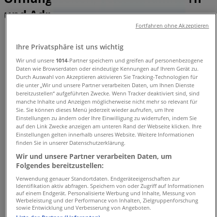
und Adressen
Fortfahren ohne Akzeptieren
Tiendeo in Düsseldorf
»
Ihre Privatsphäre ist uns wichtig
Angebote für Supermärkte in Düsseldorf
»
Bofrost in Düsseldorf
»
Wir und unsere
1014
-Partner speichern und greifen auf personenbezogene
Daten wie Browserdaten oder eindeutige Kennungen auf Ihrem Gerät zu.
Bofrost Geschäfte in Düsseldorf
Durch Auswahl von Akzeptieren aktivieren Sie Tracking-Technologien für
die unter „Wir und unsere Partner verarbeiten Daten, um Ihnen Dienste
bereitzustellen“ aufgeführten Zwecke. Wenn Tracker deaktiviert sind, sind
manche Inhalte und Anzeigen möglicherweise nicht mehr so relevant für
Sie. Sie können dieses Menü jederzeit wieder aufrufen, um Ihre
Bofrost
Einstellungen zu ändern oder Ihre Einwilligung zu widerrufen, indem Sie
auf den Link Zwecke anzeigen am unteren Rand der Webseite klicken. Ihre
Kaiserswerther Str. 78, Ratingen
Einstellungen gelten innerhalb unseres Website. Weitere Informationen
finden Sie in unserer Datenschutzerklärung.
9.1 km
Wir und unsere Partner verarbeiten Daten, um
Folgendes bereitzustellen:
Verwendung genauer Standortdaten. Endgeräteeigenschaften zur
Identifikation aktiv abfragen. Speichern von oder Zugriff auf Informationen
auf einem Endgerät. Personalisierte Werbung und Inhalte, Messung von
Bofrost
Werbeleistung und der Performance von Inhalten, Zielgruppenforschung
sowie Entwicklung und Verbesserung von Angeboten.
Rostocker Straße 8, Dormagen