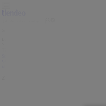
Sie sind hier:
Düsseldorf - 10178
Schnäppchen
Supermärkte
Möbelhäuser
Kleidung, Schuhe 
Gartencenter
Biomärkte
Discounter
Sportgeschäfte
Spielze
und Schreibwaren
Banken und Versicherungen
ZEG Händler in Düsseldorf - Öffnun
Tiendeo in Düsseldorf
»
Angebote für Auto, Motorrad und Werkstatt in Düsse
ZEG in Düsseldorf
»