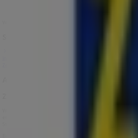
Wir sind gerade dabei Angebote zu "ZEG" zu veröffentlich
Städte mit ZEG-Geschäften
ZEG in Erkrath
ZEG in Ratingen
ZEG in Neuss
ZEG in
in Duisburg
ZEG in Leverkusen
ZEG in Wuppertal
Zeige mehr Städte
Andere Unternehmen der Kategorie A
ZEG
Willkommen bei Tiendeo, Ihrer besten Wahl, um nicht nur
entdecken. Während des Monats
August 2026
können Sie 
Standorte und Details der nächstgelegenen Geschäfte in
D
Bei Tiendeo erhalten Sie nicht nur Zugriff auf
Rabatte
un