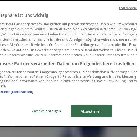
Fortfahren
atsphäre ist uns wichtig
sere
1014
-Partner speichern und greifen auf personenbezogene Daten wie Browserdate
Kennungen auf Ihrem Gerät zu. Durch Auswahl von Akzeptieren aktivieren Sie Tracking
r „Wir und unsere Partner verarbeiten Daten, um Ihnen Dienste bereitzustellen“ aufgef
 deaktiviert sind, sind manche Inhalte und Anzeigen möglicherweise nicht mehr so rele
ieses Menü jederzeit wieder aufrufen, um Ihre Einstellungen zu ändern oder Ihre Einwi
 indem Sie auf den Link Zwecke anzeigen am unteren Rand der Webseite klicken. Ihre E
halb unseres Website. Weitere Informationen finden Sie in unserer Datenschutzerkläru
unsere Partner verarbeiten Daten, um Folgendes bereitzustellen:
genauer Standortdaten. Endgeräteeigenschaften zur Identifikation aktiv abfragen. Sp
f auf Informationen auf einem Endgerät. Personalisierte Werbung und Inhalte, Messung
ng und der Performance von Inhalten, Zielgruppenforschung sowie Entwicklung und V
ten.
artner (Lieferanten)
Zwecke anzeigen
Akzeptieren