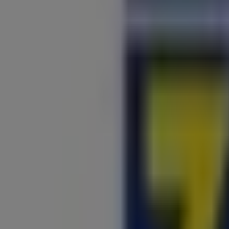
Geschlossen
ZEG
Grünstr. 7, Solingen
16.7 km
Geschlossen
ZEG
Dreikönigenstraße 31, Krefeld
18.9 km