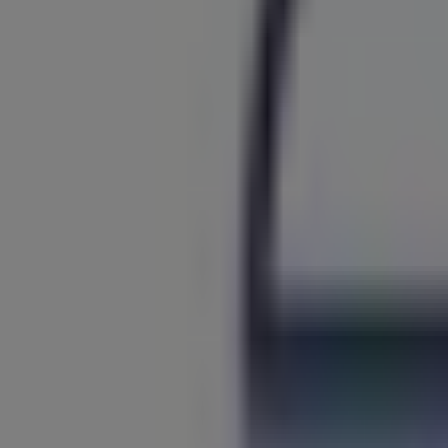
Geschlossen
ZEG
Wehrstr. 3-5, Hilden
12.0 km
Geschlossen
ZEG
Kieler Str. 5, Dormagen
14.7 km