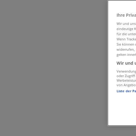
ZEG Geschäfte in Düsseldorf
Ihre Priv
Wir und un
eindeutige 
ZEG
für die unte
Wenn Tracker
Klein Eller 58, Düsseldorf
Sie können d
widerrufen,
4.6 km
gelten inner
Wir und 
Jetzt geöffnet
Verwendung 
oder Zugrif
Werbeleistu
von Angebo
Liste der P
ZEG
Mecklenburger Weg 1, Düsseldorf
5.6 km