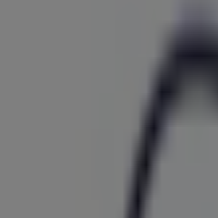
ZEG
Homberger Str. 19, Ratingen
10.1 km
Geschlossen
ZEG
Schimmelbuschstraße 19, Erkrath
11.6 km