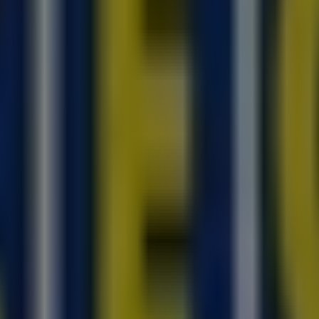
en
 Hilden
ZEG in Solingen
ZEG in Krefeld
ZEG in Mülheim 
uto, Motorrad und Werkstatt in Düss
 die besten
Angebote
,
Kataloge
und
Aktionen
zu finden, s
auf unserer Plattform sowohl die neuesten Nachrichten v
üsseldorf
erkunden.
d
Aktionen
, sondern auch auf Informationen zu den stationä