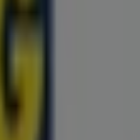
an der Ruhr
ZEG in Grevenbroich
ZEG in Velbert
ZEG
eldorf
ondern auch die beliebtesten Geschäfte in
Düsseldorf
zu
on
ZEG
, einer der bekanntesten Marken, als auch die
ren Geschäften in Ihrer Stadt. Durchstöbern Sie die