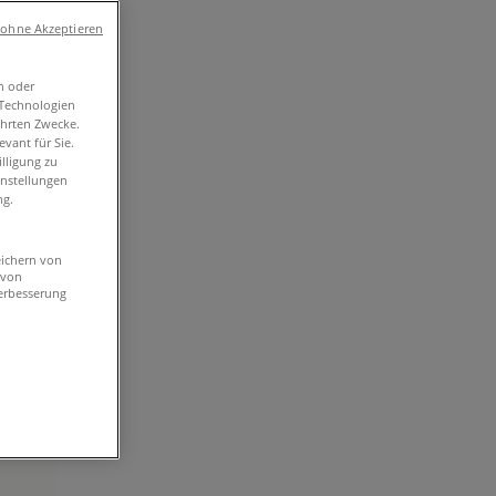
 ohne Akzeptieren
n oder
-Technologien
ührten Zwecke.
vant für Sie.
lligung zu
instellungen
ng.
eichern von
 von
erbesserung