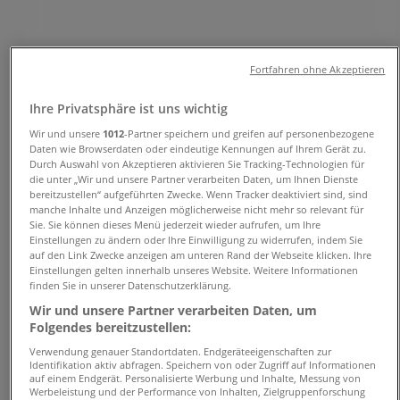
Angebote, Öffnungszeiten und
Telefonnummern
Fortfahren ohne Akzeptieren
Tiendeo in Friedberg (Bayern)
»
Ihre Privatsphäre ist uns wichtig
Angebote für Drogerien und Parfümerie in
Wir und unsere
1012
-Partner speichern und greifen auf personenbezogene
Friedberg (Bayern)
»
Daten wie Browserdaten oder eindeutige Kennungen auf Ihrem Gerät zu.
Linda Apotheken in Friedberg (Bayern)
»
Durch Auswahl von Akzeptieren aktivieren Sie Tracking-Technologien für
die unter „Wir und unsere Partner verarbeiten Daten, um Ihnen Dienste
Linda Apotheken | Münchner Straße 5
bereitzustellen“ aufgeführten Zwecke. Wenn Tracker deaktiviert sind, sind
manche Inhalte und Anzeigen möglicherweise nicht mehr so relevant für
Karte
821604043
Sie. Sie können dieses Menü jederzeit wieder aufrufen, um Ihre
Einstellungen zu ändern oder Ihre Einwilligung zu widerrufen, indem Sie
Karte
821604043
auf den Link Zwecke anzeigen am unteren Rand der Webseite klicken. Ihre
Einstellungen gelten innerhalb unseres Website. Weitere Informationen
Wir sind gerade dabei Angebote zu "Linda Apotheken" zu
finden Sie in unserer Datenschutzerklärung.
veröffentlichen
Wir und unsere Partner verarbeiten Daten, um
Folgendes bereitzustellen:
Geschäfte in der Nähe
Verwendung genauer Standortdaten. Endgeräteeigenschaften zur
Identifikation aktiv abfragen. Speichern von oder Zugriff auf Informationen
auf einem Endgerät. Personalisierte Werbung und Inhalte, Messung von
Werbeleistung und der Performance von Inhalten, Zielgruppenforschung