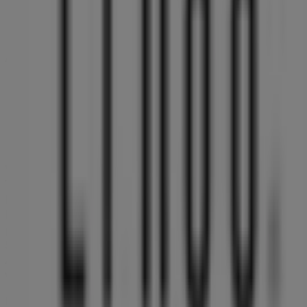
Andere Unternehmen der Kategorie
Drogerien und Parfümerie in
Friedberg (Bayern)
Linda Apotheken
Willkommen im Geschäft von
Linda Apotheken
bei
Tiendeo, wo Sie die besten
Angebote
,
Aktionen
und
Kataloge
dieser renommierten Marke im Bereich
Drogerien und Parfümerie
entdecken können. Unser
physisches Geschäft befindet sich in
Münchner Straße
5
,
Friedberg (Bayern)
, und bietet Ihnen eine breite
Auswahl an hochwertigen Produkten, mit denen Sie
während des gesamten
August 2026
sparen können.
Bei Tiendeo stellen wir Ihnen stets aktuelle