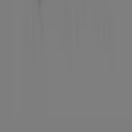
Wöchentliches Anzeigen-Feedback
Technische Probleme und allgemeines Feedback
Indizes
Marken
Lokale Marken
Unternehmen
Filiale in der Nähe
Produkte
Lokale Produkte
Städte
Die App von Tiendeo herunterladen