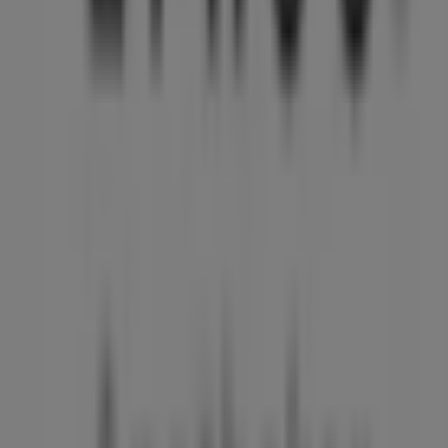
Informationen zu
Linda Apotheken
zur Verfügung,
einschließlich der Öffnungszeiten, exklusiver Angebote
und der genauen Lage des Geschäfts in
Münchner
Straße 5
. Darüber hinaus haben Sie Zugriff auf die
neuesten Kataloge von
Linda Apotheken
, in denen Sie
die aktuellsten Aktionen entdecken und von großen
Rabatten auf
Drogerien und Parfümerie
-Produkte für
Ihre Einkäufe in
Friedberg (Bayern)
profitieren können.
Verpassen Sie nicht die Gelegenheit, das Geschäft von
Linda Apotheken
in
Münchner Straße 5
zu besuchen
und ein einzigartiges Einkaufserlebnis zu genießen.
Erkunden Sie die Angebote, die wir diesen
August
für Sie
bereithalten, und bleiben Sie über die besten Deals von
Linda Apotheken
in
Friedberg (Bayern)
informiert.
Besuchen Sie uns und beginnen Sie noch heute mit dem
Sparen!
Mehr Information über Linda Apotheken
Andere
Geschäfte von Linda Apotheken in Friedberg (Bayern)
sehen