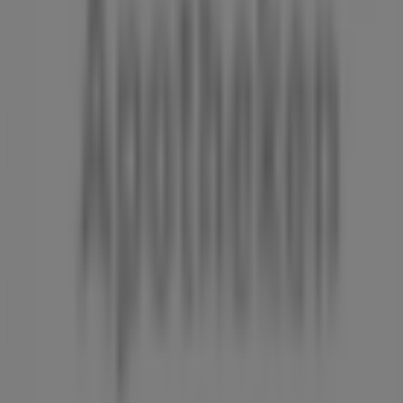
Tiendeo ist Teil von Shopfully, dem Tech-Unternehmen,
das das lokale Einkaufen weltweit neu erfindet.
Tiendeo
Was wir machen
Business-Lösungen
Nachrichten und Medien
Mit uns arbeiten
Kontakt aufnehmen
Marketing- und Geschäftsanfragen
Geschäft falsch auf der Karte geortet