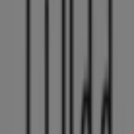
Münchner Straße 5, Friedberg (Bayern)
208 m
Volksbank
Münchner Str. 2 a, Friedberg (Bayern)
249 m
Geschlossen
Liebeskind Berlin
Ludwigstr. 42, Friedberg (Bayern)
254 m