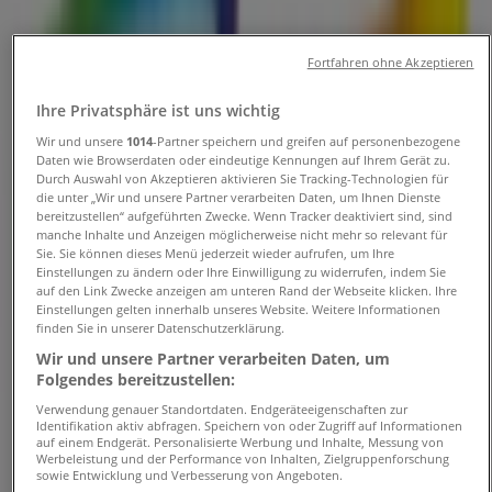
Telefonnummern
Fortfahren ohne Akzeptieren
Tiendeo in Garbsen
»
Angebote für Sportgeschäfte in Garbsen
»
Ihre Privatsphäre ist uns wichtig
Injoy in Garbsen
»
Wir und unsere
1014
-Partner speichern und greifen auf personenbezogene
Daten wie Browserdaten oder eindeutige Kennungen auf Ihrem Gerät zu.
Injoy | Ottostr. 4-6
Durch Auswahl von Akzeptieren aktivieren Sie Tracking-Technologien für
die unter „Wir und unsere Partner verarbeiten Daten, um Ihnen Dienste
Karte
05131447011
bereitzustellen“ aufgeführten Zwecke. Wenn Tracker deaktiviert sind, sind
manche Inhalte und Anzeigen möglicherweise nicht mehr so relevant für
Karte
05131447011
Sie. Sie können dieses Menü jederzeit wieder aufrufen, um Ihre
Einstellungen zu ändern oder Ihre Einwilligung zu widerrufen, indem Sie
Wir sind gerade dabei Angebote zu "Injoy" zu
auf den Link Zwecke anzeigen am unteren Rand der Webseite klicken. Ihre
veröffentlichen
Einstellungen gelten innerhalb unseres Website. Weitere Informationen
finden Sie in unserer Datenschutzerklärung.
Geschäfte in der Nähe
Wir und unsere Partner verarbeiten Daten, um
Folgendes bereitzustellen:
Verwendung genauer Standortdaten. Endgeräteeigenschaften zur
Identifikation aktiv abfragen. Speichern von oder Zugriff auf Informationen
auf einem Endgerät. Personalisierte Werbung und Inhalte, Messung von
Pegasus
Werbeleistung und der Performance von Inhalten, Zielgruppenforschung
sowie Entwicklung und Verbesserung von Angeboten.