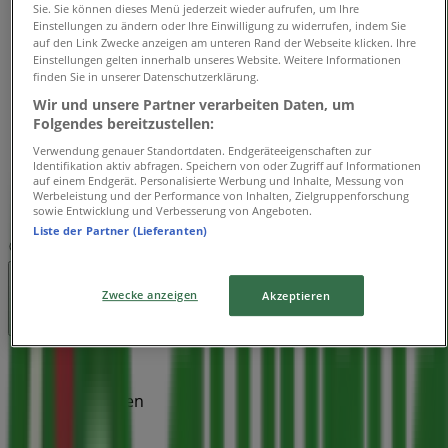
Sie. Sie können dieses Menü jederzeit wieder aufrufen, um Ihre
Dienstag
Einstellungen zu ändern oder Ihre Einwilligung zu widerrufen, indem Sie
08:30 - 18:30
auf den Link Zwecke anzeigen am unteren Rand der Webseite klicken. Ihre
Mittwoch
Einstellungen gelten innerhalb unseres Website. Weitere Informationen
08:30 - 18:30
finden Sie in unserer Datenschutzerklärung.
Donnerstag
Wir und unsere Partner verarbeiten Daten, um
08:30 - 18:30
Folgendes bereitzustellen:
Freitag
Verwendung genauer Standortdaten. Endgeräteeigenschaften zur
08:30 - 18:30
Identifikation aktiv abfragen. Speichern von oder Zugriff auf Informationen
auf einem Endgerät. Personalisierte Werbung und Inhalte, Messung von
Samstag
Werbeleistung und der Performance von Inhalten, Zielgruppenforschung
09:30 - 16:00
sowie Entwicklung und Verbesserung von Angeboten.
Liste der Partner (Lieferanten)
Karte
0406411818
Geschlossen
Zwecke anzeigen
Akzeptieren
Sonntag
Geschlossen
Montag