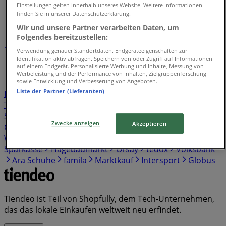
Tiendeo in Hamburg
»
Einstellungen gelten innerhalb unseres Website. Weitere Informationen
finden Sie in unserer Datenschutzerklärung.
Einzelhändlerindex in Hamburg
Wir und unsere Partner verarbeiten Daten, um
Folgendes bereitzustellen:
1
2
3
4
5
Verwendung genauer Standortdaten. Endgeräteeigenschaften zur
Identifikation aktiv abfragen. Speichern von oder Zugriff auf Informationen
...
38
auf einem Endgerät. Personalisierte Werbung und Inhalte, Messung von
Werbeleistung und der Performance von Inhalten, Zielgruppenforschung
sowie Entwicklung und Verbesserung von Angeboten.
Kaufland
Lidl
REWE
Birkenstock
Netto
EDEKA
Liste der Partner (Lieferanten)
Penny
Norisbank
Aldi Süd
Aldi Nord
Skechers
Thule
Norma
Pandora
Action
Vodafone
Cecil
Sparda Bank
Thomas Philipps
Tamaris
Yamaha
Zwecke anzeigen
Akzeptieren
OTTO
Rossmann
Gerry Weber
Samsung
Witt
Weiden
s. Oliver
Media Markt
KiK
New Yorker
Sparkasse
Hagebaumarkt
Orsay
tedox
Volksbank
Ara Schuhe
famila
Marktkauf
Intersport
Globus
Tiendeo ist Teil von Shopfully, dem Tech-Unternehmen,
das das lokale Einkaufen weltweit neu erfindet.