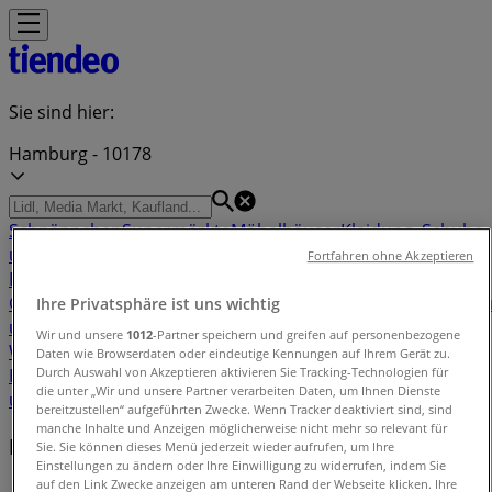
Sie sind hier:
Hamburg - 10178
Schnäppchen
Supermärkte
Möbelhäuser
Kleidung, Schuhe
und Accessoires
Elektromärkte
Drogerien und
Fortfahren ohne Akzeptieren
Parfümerie
Baumärkte und
Gartencenter
Biomärkte
Discounter
Sportgeschäfte
Spielze
Ihre Privatsphäre ist uns wichtig
und Baby
Auto, Motorrad und
Wir und unsere
1012
-Partner speichern und greifen auf personenbezogene
Werkstatt
Kaufhäuser
Reisen und Freizeit
Optiker und
Daten wie Browserdaten oder eindeutige Kennungen auf Ihrem Gerät zu.
Durch Auswahl von Akzeptieren aktivieren Sie Tracking-Technologien für
Hörzentren
Restaurants
Bücher und Schreibwaren
Banken
die unter „Wir und unsere Partner verarbeiten Daten, um Ihnen Dienste
und Versicherungen
bereitzustellen“ aufgeführten Zwecke. Wenn Tracker deaktiviert sind, sind
manche Inhalte und Anzeigen möglicherweise nicht mehr so relevant für
Filiale in der Nähe
Sie. Sie können dieses Menü jederzeit wieder aufrufen, um Ihre
Einstellungen zu ändern oder Ihre Einwilligung zu widerrufen, indem Sie
auf den Link Zwecke anzeigen am unteren Rand der Webseite klicken. Ihre