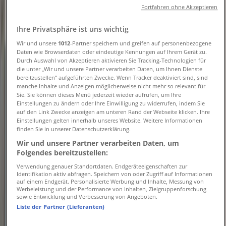
Fortfahren ohne Akzeptieren
Ihre Privatsphäre ist uns wichtig
Vodafone
Wir und unsere
1012
-Partner speichern und greifen auf personenbezogene
Daten wie Browserdaten oder eindeutige Kennungen auf Ihrem Gerät zu.
Durch Auswahl von Akzeptieren aktivieren Sie Tracking-Technologien für
Noch Bei Einem Anderen Internet-Anbieter`?
die unter „Wir und unsere Partner verarbeiten Daten, um Ihnen Dienste
bereitzustellen“ aufgeführten Zwecke. Wenn Tracker deaktiviert sind, sind
Läuft am 19.8. ab
manche Inhalte und Anzeigen möglicherweise nicht mehr so relevant für
{"numCatalogs":1}
Sie. Sie können dieses Menü jederzeit wieder aufrufen, um Ihre
Einstellungen zu ändern oder Ihre Einwilligung zu widerrufen, indem Sie
auf den Link Zwecke anzeigen am unteren Rand der Webseite klicken. Ihre
Adressen und Öffnungszeiten von
Einstellungen gelten innerhalb unseres Website. Weitere Informationen
finden Sie in unserer Datenschutzerklärung.
Vodafone
Wir und unsere Partner verarbeiten Daten, um
Folgendes bereitzustellen:
Verwendung genauer Standortdaten. Endgeräteeigenschaften zur
Identifikation aktiv abfragen. Speichern von oder Zugriff auf Informationen
auf einem Endgerät. Personalisierte Werbung und Inhalte, Messung von
Vodafone
Werbeleistung und der Performance von Inhalten, Zielgruppenforschung
sowie Entwicklung und Verbesserung von Angeboten.
Gänsemarkt 36, Hamburg
Liste der Partner (Lieferanten)