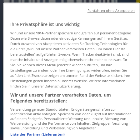
Fortfahren ohne Akzeptieren
Ihre Privatsphäre ist uns wichtig
Vodafone
Wir und unsere
1014
-Partner speichern und greifen auf personenbezogene
Daten wie Browserdaten oder eindeutige Kennungen auf Ihrem Gerät zu.
Durch Auswahl von Akzeptieren aktivieren Sie Tracking-Technologien für
Noch Bei Einem Anderen Internet-Anbieter`?
die unter „Wir und unsere Partner verarbeiten Daten, um Ihnen Dienste
bereitzustellen“ aufgeführten Zwecke. Wenn Tracker deaktiviert sind, sind
Läuft am 19.8. ab
manche Inhalte und Anzeigen möglicherweise nicht mehr so relevant für
{"numCatalogs":1}
Sie. Sie können dieses Menü jederzeit wieder aufrufen, um Ihre
Einstellungen zu ändern oder Ihre Einwilligung zu widerrufen, indem Sie
auf den Link Zwecke anzeigen am unteren Rand der Webseite klicken. Ihre
Adressen und Öffnungszeiten von
Einstellungen gelten innerhalb unseres Website. Weitere Informationen
finden Sie in unserer Datenschutzerklärung.
Vodafone
Wir und unsere Partner verarbeiten Daten, um
Folgendes bereitzustellen:
Verwendung genauer Standortdaten. Endgeräteeigenschaften zur
Identifikation aktiv abfragen. Speichern von oder Zugriff auf Informationen
auf einem Endgerät. Personalisierte Werbung und Inhalte, Messung von
Vodafone
Werbeleistung und der Performance von Inhalten, Zielgruppenforschung
sowie Entwicklung und Verbesserung von Angeboten.
Liste der Partner (Lieferanten)
Zeil 85, Frankfurt am Main