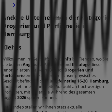
Andere Unternehmen der Kategorie
Drogerien und Parfümerie in
Hamburg
Kiehl's
Willkommen im Geschäft von
Kiehl's
bei Tiendeo, wo Sie
die besten
Angebote
,
Aktionen
und
Kataloge
dieser
renommierten Marke im Bereich
Drogerien und
Parfümerie
entdecken können. Unser physisches
Geschäft befindet sich in
Jungfernstieg 16-20
,
Hamburg
,
und bietet Ihnen eine breite Auswahl an hochwertigen
Produkten, mit denen Sie während des gesamten
August 2026
sparen können.
Bei Tiendeo stellen wir Ihnen stets aktuelle