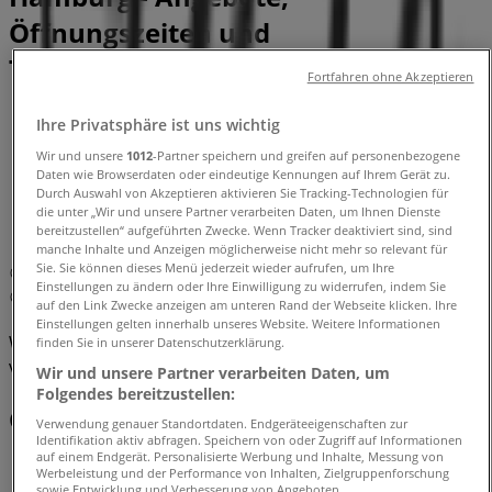
Öffnungszeiten und
Telefonnummern
Fortfahren ohne Akzeptieren
Tiendeo in Hamburg
»
Ihre Privatsphäre ist uns wichtig
Angebote für Drogerien und Parfümerie in
Wir und unsere
1012
-Partner speichern und greifen auf personenbezogene
Hamburg
»
Daten wie Browserdaten oder eindeutige Kennungen auf Ihrem Gerät zu.
Kiehl's in Hamburg
»
Durch Auswahl von Akzeptieren aktivieren Sie Tracking-Technologien für
die unter „Wir und unsere Partner verarbeiten Daten, um Ihnen Dienste
bereitzustellen“ aufgeführten Zwecke. Wenn Tracker deaktiviert sind, sind
Kiehl's | Jungfernstieg 16-20
manche Inhalte und Anzeigen möglicherweise nicht mehr so relevant für
Sie. Sie können dieses Menü jederzeit wieder aufrufen, um Ihre
Karte
Einstellungen zu ändern oder Ihre Einwilligung zu widerrufen, indem Sie
Karte
auf den Link Zwecke anzeigen am unteren Rand der Webseite klicken. Ihre
Einstellungen gelten innerhalb unseres Website. Weitere Informationen
Wir sind gerade dabei Angebote zu "Kiehl's" zu
finden Sie in unserer Datenschutzerklärung.
veröffentlichen
Wir und unsere Partner verarbeiten Daten, um
Folgendes bereitzustellen:
Geschäfte in der Nähe
Verwendung genauer Standortdaten. Endgeräteeigenschaften zur
Identifikation aktiv abfragen. Speichern von oder Zugriff auf Informationen
auf einem Endgerät. Personalisierte Werbung und Inhalte, Messung von
Werbeleistung und der Performance von Inhalten, Zielgruppenforschung
sowie Entwicklung und Verbesserung von Angeboten.