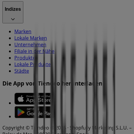
Indizes
Marken
Lokale Marken
Unternehmen
Filiale in der Nähe
Produkte
Lokale Produkte
Städte
Die App von Tiendeo herunterladen
Copyright © Tiendeo ® 2026 · Shopfully Marketing S.L.U. –