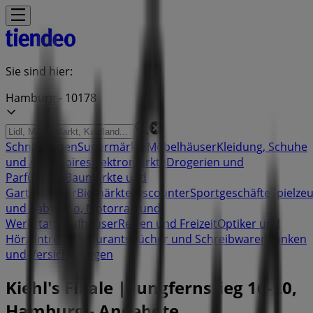
Sie sind hier:
Hamburg - 10178
Schnäppchen
Supermärkte
Möbelhäuser
Kleidung, Schuhe
und Accessoires
Elektromärkte
Drogerien und
Parfümerie
Baumärkte und
Gartencenter
Biomärkte
Discounter
Sportgeschäfte
Spielze
und Baby
Auto, Motorrad und
Werkstatt
Kaufhäuser
Reisen und Freizeit
Optiker und
Hörzentren
Restaurants
Bücher und Schreibwaren
Banken
und Versicherungen
Kiehl's Filiale | Jungfernstieg 16-20,
Hamburg - Angebote,