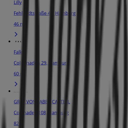
Lilly
Fehlandtstraße 43, Hamburg
46 m
Falke
Colonnaden 29, Hamburg
60 m
GRAF VON FABER-CASTELL
Colonaden 108, Hamburg
82 m