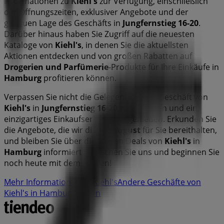
Informationen zu
Kiehl's
zur Verfügung, einschließlich
der Öffnungszeiten, exklusiver Angebote und der
genauen Lage des Geschäfts in
Jungfernstieg 16-20
.
Darüber hinaus haben Sie Zugriff auf die neuesten
Kataloge von
Kiehl's
, in denen Sie die aktuellsten
Aktionen entdecken und von großen Rabatten auf
Drogerien und Parfümerie
-Produkte für Ihre Einkäufe in
Hamburg
profitieren können.
Verpassen Sie nicht die Gelegenheit, das Geschäft von
Kiehl's
in
Jungfernstieg 16-20
zu besuchen und ein
einzigartiges Einkaufserlebnis zu genießen. Erkunden Sie
die Angebote, die wir diesen
August
für Sie bereithalten,
und bleiben Sie über die besten Deals von
Kiehl's
in
Hamburg
informiert. Besuchen Sie uns und beginnen Sie
noch heute mit dem Sparen!
Mehr Information über Kiehl's
Andere Geschäfte von
Kiehl's in Hamburg sehen