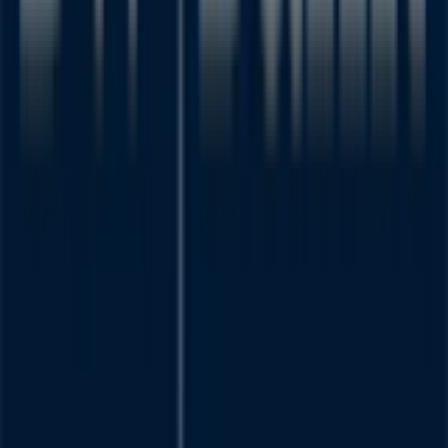
Was wir machen
Business-Lösungen
Nachrichten und Medien
Mit uns arbeiten
Kontakt aufnehmen
Marketing- und Geschäftsanfragen
Geschäft falsch auf der Karte geortet
Wöchentliches Anzeigen-Feedback
Technische Probleme und allgemeines Feedback
Indizes
Marken
Lokale Marken