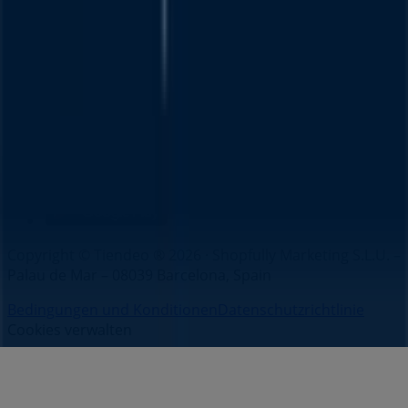
Unternehmen
Filiale in der Nähe
Produkte
Lokale Produkte
Städte
Die App von Tiendeo herunterladen
Copyright © Tiendeo ® 2026 · Shopfully Marketing S.L.U. –
Palau de Mar – 08039 Barcelona, Spain
Bedingungen und Konditionen
Datenschutzrichtlinie
Cookies verwalten