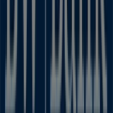
in
Krefeld
profitieren können.
Verpassen Sie nicht die Gelegenheit, das Geschäft von
BW Bank
in
Neusser Str. 39-41
zu besuchen und ein
einzigartiges Einkaufserlebnis zu genießen. Erkunden Sie
die Angebote, die wir diesen
August
für Sie bereithalten,
und bleiben Sie über die besten Deals von
BW Bank
in
Krefeld
informiert. Besuchen Sie uns und beginnen Sie
noch heute mit dem Sparen!
Mehr Information über BW Bank
Andere Geschäfte von
BW Bank in Krefeld sehen
Tiendeo ist Teil von Shopfully, dem Tech-Unternehmen,
das das lokale Einkaufen weltweit neu erfindet.
Tiendeo