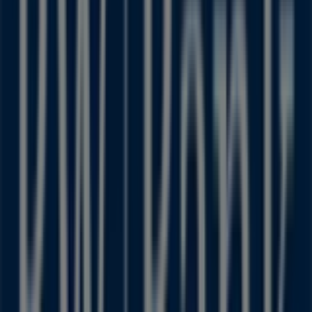
Friedrichstraße 4, Krefeld
70 m
Jetzt geöffnet
Deichmann
Friedrichstrasse 2, Krefeld
77 m
Jetzt geöffnet
C&A