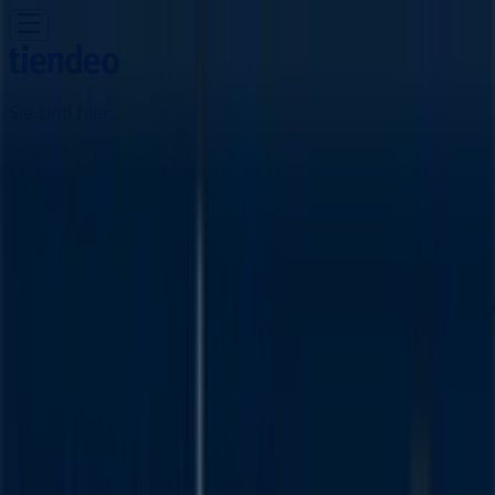
Sie sind hier:
Krefeld - 10178
Schnäppchen
Supermärkte
Möbelhäuser
Kleidung, Schuhe
und Accessoires
Elektromärkte
Drogerien und
Parfümerie
Baumärkte und
Gartencenter
Biomärkte
Discounter
Sportgeschäfte
Spielze
und Baby
Auto, Motorrad und
Werkstatt
Kaufhäuser
Reisen und Freizeit
Optiker und
Hörzentren
Restaurants
Bücher und Schreibwaren
Banken
und Versicherungen
BW Bank Filiale | Neusser Str. 39-41,
Krefeld - Angebote, Öffnungszeiten