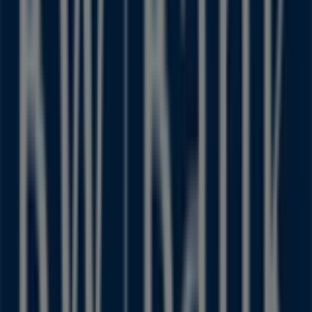
Friedrichstrasse, 3-11, Krefeld
84 m
Jetzt geöffnet
Pandora
Hochstrasse 128, Krefeld
87 m
Andere Unternehmen der Kategorie
Banken und Versicherungen in
Krefeld