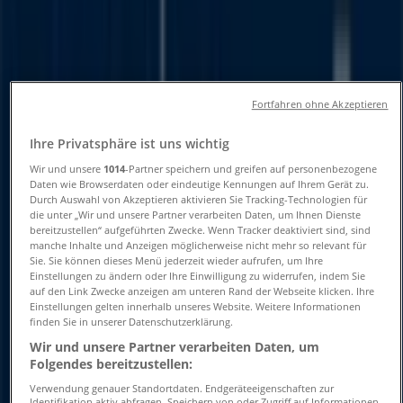
und Telefonnummern
Tiendeo in Krefeld
»
Angebote für Banken und Versicherungen in
Fortfahren ohne Akzeptieren
Krefeld
»
BW Bank in Krefeld
»
Ihre Privatsphäre ist uns wichtig
BW Bank | Neusser Str. 39-41
Wir und unsere
1014
-Partner speichern und greifen auf personenbezogene
Daten wie Browserdaten oder eindeutige Kennungen auf Ihrem Gerät zu.
Karte
02151 53707-30
Durch Auswahl von Akzeptieren aktivieren Sie Tracking-Technologien für
Karte
02151 53707-30
die unter „Wir und unsere Partner verarbeiten Daten, um Ihnen Dienste
bereitzustellen“ aufgeführten Zwecke. Wenn Tracker deaktiviert sind, sind
manche Inhalte und Anzeigen möglicherweise nicht mehr so relevant für
Angebote für BW Bank in Krefeld
Sie. Sie können dieses Menü jederzeit wieder aufrufen, um Ihre
Einstellungen zu ändern oder Ihre Einwilligung zu widerrufen, indem Sie
auf den Link Zwecke anzeigen am unteren Rand der Webseite klicken. Ihre
Einstellungen gelten innerhalb unseres Website. Weitere Informationen
finden Sie in unserer Datenschutzerklärung.
Wir und unsere Partner verarbeiten Daten, um
Folgendes bereitzustellen:
Verwendung genauer Standortdaten. Endgeräteeigenschaften zur
BW Bank
Identifikation aktiv abfragen. Speichern von oder Zugriff auf Informationen