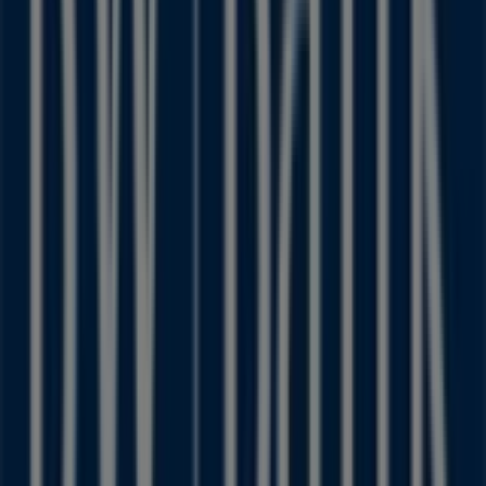
BW Bank
Willkommen im Geschäft von
BW Bank
bei Tiendeo, wo
Sie die besten
Angebote
,
Aktionen
und
Kataloge
dieser
renommierten Marke im Bereich
Banken und
Versicherungen
entdecken können. Unser physisches
Geschäft befindet sich in
Neusser Str. 39-41
,
Krefeld
,
und bietet Ihnen eine breite Auswahl an hochwertigen
Produkten, mit denen Sie während des gesamten
August 2026
sparen können.
Bei Tiendeo stellen wir Ihnen stets aktuelle
Informationen zu
BW Bank
zur Verfügung, einschließlich
der Öffnungszeiten, exklusiver Angebote und der
genauen Lage des Geschäfts in
Neusser Str. 39-41
.
Darüber hinaus haben Sie Zugriff auf die neuesten
Kataloge von
BW Bank
, in denen Sie die aktuellsten
Aktionen entdecken und von großen Rabatten auf
Banken und Versicherungen
-Produkte für Ihre Einkäufe