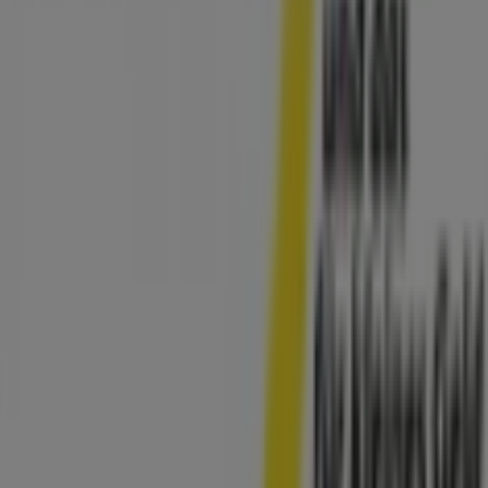
Städte mit tedox-Geschäften
tedox in Viersen
tedox in Mülheim an der Ruhr
tedox in Mönchengladbach
tedox in Oberhausen
tedox in Essen
tedox in Solingen
tedox in
Hückelhoven
tedox in Bochum
tedox in Marl
tedox
in Köln
tedox in Castrop-Rauxel
tedox in Düren
Zeige mehr Städte
Andere Unternehmen der Kategorie
Möbelhäuser in Krefeld
Tedox
Willkommen bei Tiendeo, Ihrer besten Wahl, um nicht
nur die besten
Angebote
,
Kataloge
und
Aktionen
zu
finden, sondern auch die beliebtesten Geschäfte in
Krefeld
zu entdecken. Während des Monats
August 2026