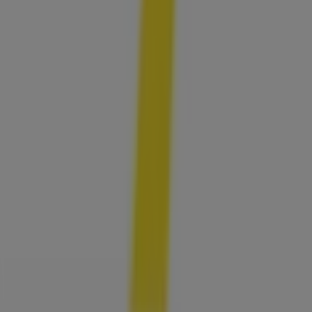
Marketing- und Geschäftsanfragen
Geschäft falsch auf der Karte geortet
Wöchentliches Anzeigen-Feedback
Technische Probleme und allgemeines Feedback
Indizes
Marken
Lokale Marken
Unternehmen
Filiale in der Nähe
Produkte
Lokale Produkte
Städte
Die App von Tiendeo herunterladen