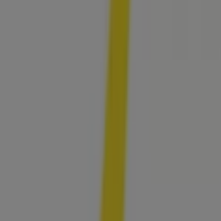
Geschäfte und Einkaufsmöglichkeiten in
Krefeld
.
Entdecken Sie jetzt die neuesten Angebote und
Geschäfte, die wir für Sie bereithalten!
Tiendeo ist Teil von Shopfully, dem Tech-Unternehmen,
das das lokale Einkaufen weltweit neu erfindet.
Tiendeo
Was wir machen
Business-Lösungen
Nachrichten und Medien
Mit uns arbeiten
Kontakt aufnehmen