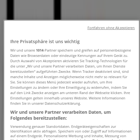
und Adressen
Tiendeo in Krefeld
»
Fortfahren ohne Akzeptieren
Angebote für Möbelhäuser in Krefeld
»
tedox in Krefeld
»
Ihre Privatsphäre ist uns wichtig
tedox Geschäfte in Krefeld
Wir und unsere
1014
-Partner speichern und greifen auf personenbezogene
Daten wie Browserdaten oder eindeutige Kennungen auf Ihrem Gerät zu.
Durch Auswahl von Akzeptieren aktivieren Sie Tracking-Technologien für
die unter „Wir und unsere Partner verarbeiten Daten, um Ihnen Dienste
bereitzustellen“ aufgeführten Zwecke. Wenn Tracker deaktiviert sind, sind
tedox
manche Inhalte und Anzeigen möglicherweise nicht mehr so relevant für
Sie. Sie können dieses Menü jederzeit wieder aufrufen, um Ihre
Dießemer Bruch 130, Krefeld
Einstellungen zu ändern oder Ihre Einwilligung zu widerrufen, indem Sie
auf den Link Zwecke anzeigen am unteren Rand der Webseite klicken. Ihre
Einstellungen gelten innerhalb unseres Website. Weitere Informationen
2.3 km
finden Sie in unserer Datenschutzerklärung.
Geschlossen
Wir und unsere Partner verarbeiten Daten, um
Folgendes bereitzustellen:
Verwendung genauer Standortdaten. Endgeräteeigenschaften zur
Identifikation aktiv abfragen. Speichern von oder Zugriff auf Informationen
auf einem Endgerät. Personalisierte Werbung und Inhalte, Messung von