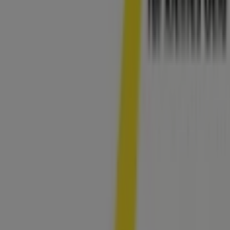
können Sie auf unserer Plattform sowohl die neuesten
Nachrichten von
Tedox
, einer der bekanntesten Marken,
als auch die Standorte und Details der nächstgelegenen
Geschäfte in
Krefeld
erkunden.
Bei Tiendeo erhalten Sie nicht nur Zugriff auf
Rabatte
und
Aktionen
, sondern auch auf Informationen zu den
stationären Geschäften in Ihrer Stadt. Durchstöbern Sie
die Kataloge von
Tedox
, finden Sie die Geschäfte in
Krefeld
und entdecken Sie Produkte mit attraktiven
Rabatten, um in diesem
August
zu sparen. Zudem halten
wir Sie über die genauen Standorte, Öffnungszeiten und
alle wichtigen Details auf dem Laufenden, damit Sie ein
rundum gelungenes Einkaufserlebnis in
Krefeld
genießen können.
Verpassen Sie nicht die Gelegenheit, die
Angebote
von
Tedox
in den Geschäften von
Krefeld
zu nutzen, und
bleiben Sie über die besten Preise im
August 2026
informiert. Bei Tiendeo finden Sie immer die besten