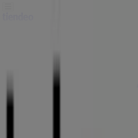
Sie sind hier:
Krefeld - 10178
Schnäppchen
Supermärkte
Möbelhäuser
Kleidung, Schuhe
und Accessoires
Elektromärkte
Drogerien und
Parfümerie
Baumärkte und
Gartencenter
Biomärkte
Discounter
Sportgeschäfte
Spielze
und Baby
Auto, Motorrad und
Werkstatt
Kaufhäuser
Reisen und Freizeit
Optiker und
Hörzentren
Restaurants
Bücher und Schreibwaren
Banken
und Versicherungen
Tedox Filialen in Krefeld -
Öffnungszeiten, Telefonnummern