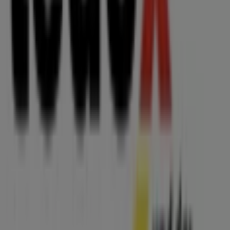
tedox
Feldstraße 130, Mönchengladbach
20.9 km
Geschlossen
tedox Kataloge in Krefeld
tedox
kissen Glossy Schwarz
Läuft am 10.8. ab