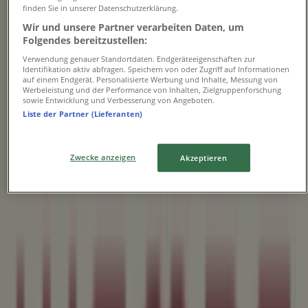
finden Sie in unserer Datenschutzerklärung.
Montag
Wir und unsere Partner verarbeiten Daten, um
10:00 - 19:00
Folgendes bereitzustellen:
Dienstag
Verwendung genauer Standortdaten. Endgeräteeigenschaften zur
10:00 - 19:00
Identifikation aktiv abfragen. Speichern von oder Zugriff auf Informationen
Mittwoch
auf einem Endgerät. Personalisierte Werbung und Inhalte, Messung von
Werbeleistung und der Performance von Inhalten, Zielgruppenforschung
10:00 - 19:00
sowie Entwicklung und Verbesserung von Angeboten.
Donnerstag
Liste der Partner (Lieferanten)
10:00 - 19:00
Freitag
10:00 - 19:00
Zwecke anzeigen
Akzeptieren
Samstag
10:00 - 18:00
Karte
49 69 200 11
Geschlossen
Sonntag