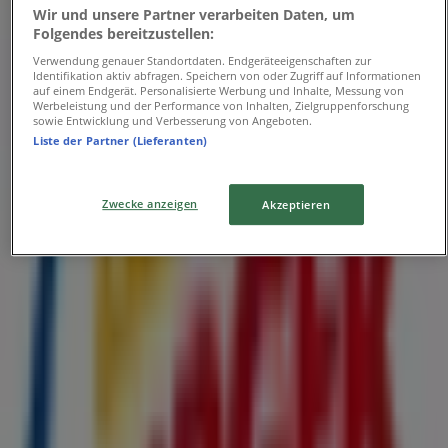
Wir und unsere Partner verarbeiten Daten, um
Folgendes bereitzustellen:
Verwendung genauer Standortdaten. Endgeräteeigenschaften zur
Identifikation aktiv abfragen. Speichern von oder Zugriff auf Informationen
auf einem Endgerät. Personalisierte Werbung und Inhalte, Messung von
Werbeleistung und der Performance von Inhalten, Zielgruppenforschung
Burger King
sowie Entwicklung und Verbesserung von Angeboten.
Liste der Partner (Lieferanten)
Oststr. 26, Kamp-Lintfort
8.4 km
Zwecke anzeigen
Akzeptieren
Geschlossen
Burger King
Kuhstr. 33, Duisburg
9.6 km