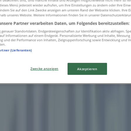
 deaktiviert sind, sind manche Inhalte und Anzeigen möglicherweise nicht mehr so rele
ieses Menü jederzeit wieder aufrufen, um Ihre Einstellungen zu ändern oder Ihre Einwi
 indem Sie auf den Link Zwecke anzeigen am unteren Rand der Webseite klicken. Ihre E
halb unseres Website. Weitere Informationen finden Sie in unserer Datenschutzerkläru
unsere Partner verarbeiten Daten, um Folgendes bereitzustellen:
genauer Standortdaten. Endgeräteeigenschaften zur Identifikation aktiv abfragen. Sp
f auf Informationen auf einem Endgerät. Personalisierte Werbung und Inhalte, Messung
ng und der Performance von Inhalten, Zielgruppenforschung sowie Entwicklung und V
ten.
artner (Lieferanten)
 Schwesing
Zwecke anzeigen
Akzeptieren