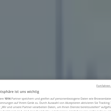
und Accessoires
Elektromärkte
Drogerien und Parfümerie
Ba
ug und Baby
Auto, Motorrad und Werkstatt
Kaufhäuser
Reisen
elder Str. 66 , Schwesing - Angebote
Fortfahren
atsphäre ist uns wichtig
sere
1014
-Partner speichern und greifen auf personenbezogene Daten wie Browserdate
Kennungen auf Ihrem Gerät zu. Durch Auswahl von Akzeptieren aktivieren Sie Tracking
r „Wir und unsere Partner verarbeiten Daten, um Ihnen Dienste bereitzustellen“ aufgef