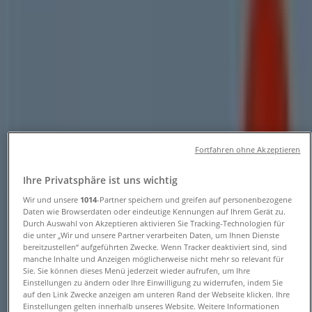
Öffnungszeiten und
Telefonnummern
Tiendeo in Unterhaching
»
Angebote für Reisen und Freizeit in Unterhaching
»
Mein Schiff in Unterhaching
»
Fortfahren ohne Akzeptieren
Mein Schiff | Parkstr. 29
Ihre Privatsphäre ist uns wichtig
Wir und unsere
1014
-Partner speichern und greifen auf personenbezogene
Geschlossen
Daten wie Browserdaten oder eindeutige Kennungen auf Ihrem Gerät zu.
Durch Auswahl von Akzeptieren aktivieren Sie Tracking-Technologien für
die unter „Wir und unsere Partner verarbeiten Daten, um Ihnen Dienste
bereitzustellen“ aufgeführten Zwecke. Wenn Tracker deaktiviert sind, sind
Sonntag
manche Inhalte und Anzeigen möglicherweise nicht mehr so relevant für
Sie. Sie können dieses Menü jederzeit wieder aufrufen, um Ihre
Einstellungen zu ändern oder Ihre Einwilligung zu widerrufen, indem Sie
Geschlossen
auf den Link Zwecke anzeigen am unteren Rand der Webseite klicken. Ihre
Einstellungen gelten innerhalb unseres Website. Weitere Informationen