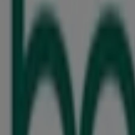
McDonald’s
Ruhrstrasse 1, Witten
18 m
Jetzt geöffnet
alltours Reisecenter
Marktstr. 2, Witten
36 m