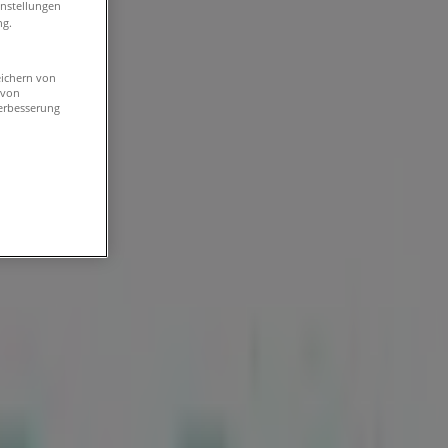
instellungen
ng.
eichern von
 von
erbesserung