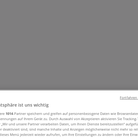
und Accessoires
Elektromärkte
Drogerien und Parfümerie
Ba
ug und Baby
Auto, Motorrad und Werkstatt
Kaufhäuser
Reisen
Fortfahren
, Witten - Angebote, Öffnungszeiten 
atsphäre ist uns wichtig
sere
1014
-Partner speichern und greifen auf personenbezogene Daten wie Browserdate
Kennungen auf Ihrem Gerät zu. Durch Auswahl von Akzeptieren aktivieren Sie Tracking
r „Wir und unsere Partner verarbeiten Daten, um Ihnen Dienste bereitzustellen“ aufgef
 deaktiviert sind, sind manche Inhalte und Anzeigen möglicherweise nicht mehr so rele
ieses Menü jederzeit wieder aufrufen, um Ihre Einstellungen zu ändern oder Ihre Einwi