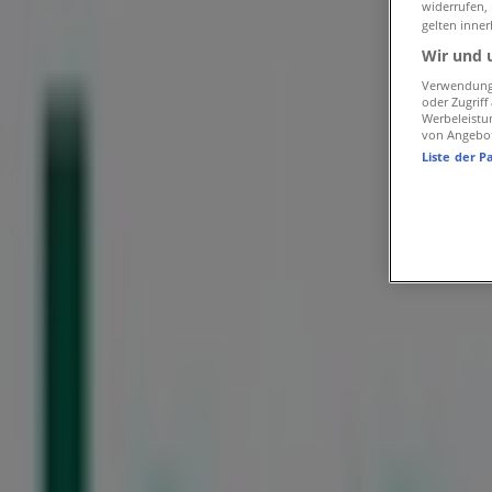
»
widerrufen,
boesner in Witten
»
gelten inner
Wir und 
boesner | Gewerkenstraße 2
Verwendung 
oder Zugrif
Karte
Werbeleistu
Karte
von Angebo
Liste der P
Wir sind gerade dabei Angebote zu "boesner" zu veröffent
Geschäfte in der Nähe
Ernsting's family
Ruhrstraße 3, Witten
17 m
Geschlossen