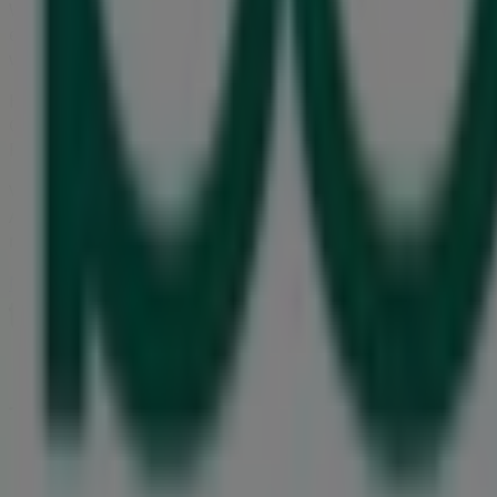
Willkommen im Geschäft von
Boesner
bei Tiendeo, wo Sie
entdecken können. Unser physisches Geschäft befindet si
während des gesamten
August 2026
sparen können.
Bei Tiendeo stellen wir Ihnen stets aktuelle Informationen
Geschäfts in
Gewerkenstraße 2
. Darüber hinaus haben Si
Rabatten auf
Bücher und Schreibwaren
-Produkte für Ihr
Verpassen Sie nicht die Gelegenheit, das Geschäft von
Boe
Angebote, die wir diesen
August
für Sie bereithalten, und
mit dem Sparen!
Mehr Information über boesner
Andere Geschäfte von boe
Tiendeo ist Teil von Shopfully, dem Tech-Unternehmen
Tiendeo
Was wir machen
Business-Lösungen