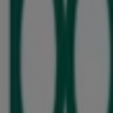
Betty Barclay
Marktstraße 2, Witten
51 m
Marc O'Polo
Ruhrstrasse 7, Witten
53 m
Andere Unternehmen der Kategorie 
Boesner