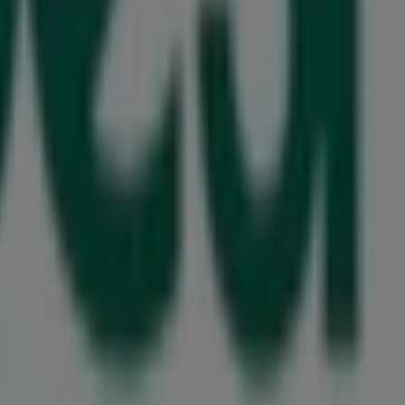
 die besten
Angebote
,
Aktionen
und
Kataloge
dieser reno
ch in
Gewerkenstraße 2
,
Witten
, und bietet Ihnen eine br
 zu
Boesner
zur Verfügung, einschließlich der Öffnungszeit
e Zugriff auf die neuesten Kataloge von
Boesner
, in denen 
e Einkäufe in
Witten
profitieren können.
sner
in
Gewerkenstraße 2
zu besuchen und ein einzigartig
 bleiben Sie über die besten Deals von
Boesner
in
Witten
in
sner in Witten sehen
, das das lokale Einkaufen weltweit neu erfindet.