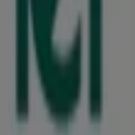
mmierten Marke im Bereich
Bücher und Schreibwaren
eite Auswahl an hochwertigen Produkten, mit denen Sie
en, exklusiver Angebote und der genauen Lage des
Sie die aktuellsten Aktionen entdecken und von großen
es Einkaufserlebnis zu genießen. Erkunden Sie die
formiert. Besuchen Sie uns und beginnen Sie noch heute