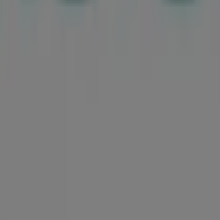
Nachrichten und Medien
Mit uns arbeiten
Kontakt aufnehmen
Marketing- und Geschäftsanfragen
Geschäft falsch auf der Karte geortet
Wöchentliches Anzeigen-Feedback
Technische Probleme und allgemeines Feedback
Indizes
Marken
Lokale Marken
Unternehmen
Filiale in der Nähe
Produkte
Lokale Produkte
Städte
Die App von Tiendeo herunterladen