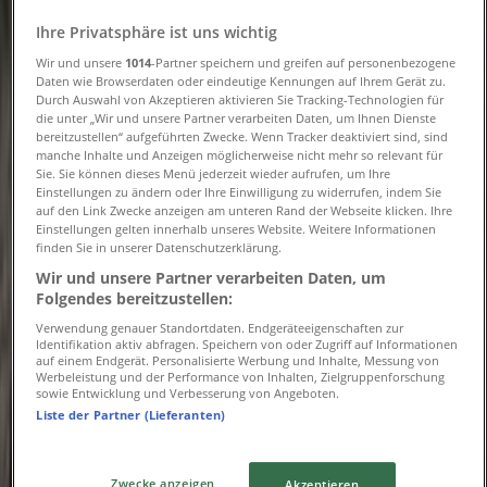
Yamaha
Ihre Privatsphäre ist uns wichtig
Wir und unsere
1014
-Partner speichern und greifen auf personenbezogene
2026 Motorcycles
Daten wie Browserdaten oder eindeutige Kennungen auf Ihrem Gerät zu.
Durch Auswahl von Akzeptieren aktivieren Sie Tracking-Technologien für
Läuft am 31.12. ab
die unter „Wir und unsere Partner verarbeiten Daten, um Ihnen Dienste
bereitzustellen“ aufgeführten Zwecke. Wenn Tracker deaktiviert sind, sind
manche Inhalte und Anzeigen möglicherweise nicht mehr so relevant für
Sie. Sie können dieses Menü jederzeit wieder aufrufen, um Ihre
Einstellungen zu ändern oder Ihre Einwilligung zu widerrufen, indem Sie
auf den Link Zwecke anzeigen am unteren Rand der Webseite klicken. Ihre
Yamaha
Einstellungen gelten innerhalb unseres Website. Weitere Informationen
finden Sie in unserer Datenschutzerklärung.
Motoroller 2026
Wir und unsere Partner verarbeiten Daten, um
Folgendes bereitzustellen:
Läuft am 31.12. ab
3.5 km - Witten
Verwendung genauer Standortdaten. Endgeräteeigenschaften zur
Identifikation aktiv abfragen. Speichern von oder Zugriff auf Informationen
auf einem Endgerät. Personalisierte Werbung und Inhalte, Messung von
Werbeleistung und der Performance von Inhalten, Zielgruppenforschung
Yamaha
sowie Entwicklung und Verbesserung von Angeboten.
Liste der Partner (Lieferanten)
2026 Mid Power 80hp – 30hp
Zwecke anzeigen
Akzeptieren