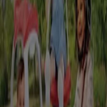
Jetzt geöffnet
Elbenwald in Bochum — Filialen, Telefonnummern und
Öffnungszeiten
Andere Prospekte von Spielzeug
und Baby in Bochum
Rofu Kinderland
KW32 Schule Prospekt
Läuft am 16.8. ab
Bochum