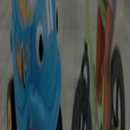
Finde Elbenwald Kataloge in deiner
Stadt
Elbenwald in Berlin
Elbenwald in Hamburg
Elbenwald in München
Elbenwald in Frankfurt am Main
Elbenwald in Stuttgart
Elbenwald in Essen
Elbenwald in Dortmund
Zeige mehr Städte
Schneller Blick auf Elbenwald
Angebote in Bochum
Kategorie:
Spielzeug und Baby
Prospekte und Angebote von
Elbenwald in Bochum