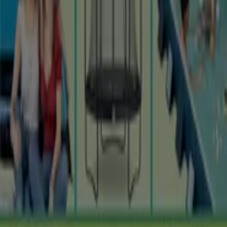
Geschäft falsch auf der Karte geortet
Wöchentliches Anzeigen-Feedback
Technische Probleme und allgemeines Feedback
Indizes
Marken
Lokale Marken
Unternehmen
Filiale in der Nähe
Produkte
Lokale Produkte
Städte
Die App von Tiendeo herunterladen