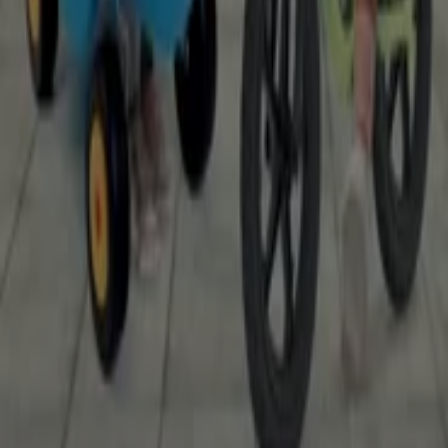
Willkommen bei Tiendeo, Ihrer besten Wahl, um die
besten
Angebote
,
Kataloge
und
Aktionen
für
Spielzeug
und Baby
in
Bochum
zu finden. Im Monat
August 2026
können Sie auf unserer Plattform die neuesten Angebote
von
Elbenwald
entdecken, einer der beliebtesten
Marken im Bereich
Spielzeug und Baby
in
Bochum
.
Greifen Sie auf die Kataloge von
Elbenwald
zu und
entdecken Sie Produkte mit großen Rabatten, die Ihnen
helfen, diesen
August
beim Einkaufen zu sparen.
Außerdem halten wir Sie über alle
exklusiven Aktionen
,
Sonderangebote und die neuesten Neuigkeiten in
Bochum
und Umgebung auf dem Laufenden.
Verpassen Sie nicht die
Angebote
von
Elbenwald
in
Bochum
und bleiben Sie über die besten Preise im
August 2026
informiert. Bei Tiendeo finden Sie immer
die besten Einkaufsmöglichkeiten in
Bochum
. Entdecken
Sie jetzt die großartigen Aktionen, die wir für Sie
vorbereitet haben!