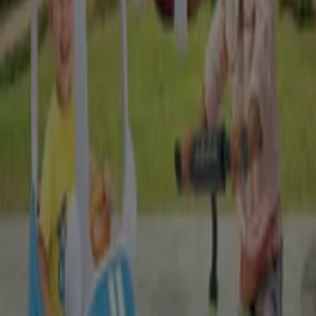
Rofu Kinderland
Sommer-Katalog
Läuft am 30.8. ab
Bochum
Rofu Kinderland
Fahrzeuge & Spielgrate
Läuft am 30.8. ab
Bochum
Andere Unternehmen der Kategorie
Spielzeug und Baby in Bochum