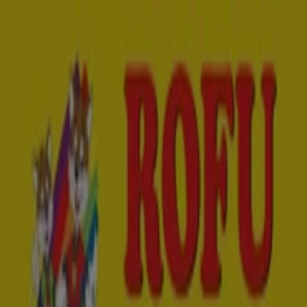
Sie sind hier:
Bochum - 10178
Schnäppchen
Supermärkte
Möbelhäuser
Kleidung, Schuhe
und Accessoires
Elektromärkte
Drogerien und
Parfümerie
Baumärkte und
Gartencenter
Biomärkte
Discounter
Sportgeschäfte
Spielze
und Baby
Auto, Motorrad und
Werkstatt
Kaufhäuser
Reisen und Freizeit
Optiker und
Hörzentren
Restaurants
Bücher und Schreibwaren
Banken
und Versicherungen
Elbenwald in Bochum -
Gutscheincodes, Katalog und