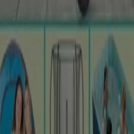
Mehr Information über Elbenwald
Tiendeo ist Teil von Shopfully, dem Tech-Unternehmen,
das das lokale Einkaufen weltweit neu erfindet.
Tiendeo
Was wir machen
Business-Lösungen
Nachrichten und Medien
Mit uns arbeiten
Kontakt aufnehmen
Marketing- und Geschäftsanfragen