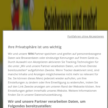
Angebote
Folgen Sie, um Angebote zu erhalten
Tiendeo in Bochum
»
Angebote für Spielzeug und Baby in Bochum
»
Fortfahren ohne Akzeptieren
Elbenwald in Bochum
Ihre Privatsphäre ist uns wichtig
Wir und unsere
1014
-Partner speichern und greifen auf personenbezogene
Schneller Blick auf Elbenwald
Daten wie Browserdaten oder eindeutige Kennungen auf Ihrem Gerät zu.
Durch Auswahl von Akzeptieren aktivieren Sie Tracking-Technologien für
Angebote in Bochum
die unter „Wir und unsere Partner verarbeiten Daten, um Ihnen Dienste
bereitzustellen“ aufgeführten Zwecke. Wenn Tracker deaktiviert sind, sind
manche Inhalte und Anzeigen möglicherweise nicht mehr so relevant für
Sie. Sie können dieses Menü jederzeit wieder aufrufen, um Ihre
Kategorie:
Spielzeug und Baby
Einstellungen zu ändern oder Ihre Einwilligung zu widerrufen, indem Sie
auf den Link Zwecke anzeigen am unteren Rand der Webseite klicken. Ihre
Einstellungen gelten innerhalb unseres Website. Weitere Informationen
Wir sind gerade dabei Angebote zu "Elbenwald" zu
finden Sie in unserer Datenschutzerklärung.
veröffentlichen
Wir und unsere Partner verarbeiten Daten, um
Folgendes bereitzustellen:
{"numCatalogs":0}