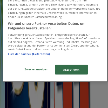
Sie. Sie können dieses Menü jederzeit wieder aufrufen, um Ihre
Einstellungen zu ändern oder Ihre Einwilligung zu widerrufen, indem Sie
auf den Link Zwecke anzeigen am unteren Rand der Webseite klicken. Ihre
Einstellungen gelten innerhalb unseres Website. Weitere Informationen
finden Sie in unserer Datenschutzerklärung.
Wir und unsere Partner verarbeiten Daten, um
Seats and Sofas
Folgendes bereitzustellen:
Verwendung genauer Standortdaten. Endgeräteeigenschaften zur
Sommer Aus Verkauf
Identifikation aktiv abfragen. Speichern von oder Zugriff auf Informationen
auf einem Endgerät. Personalisierte Werbung und Inhalte, Messung von
Werbeleistung und der Performance von Inhalten, Zielgruppenforschung
Läuft am 12.8. ab
sowie Entwicklung und Verbesserung von Angeboten.
{"numCatalogs":1}
Liste der Partner (Lieferanten)
Adressen und Öffnungszeiten von
Zwecke anzeigen
Akzeptieren
Seats and Sofas
Seats and Sofas
Mevissenstrasse 49, Krefeld