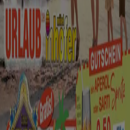
Wir feiern 95 Jahre Jubiläum
Läuft am 29.8. ab
Düsseldorf
Mehr anzeigen
Andere Unternehmen der Kategorie
Möbelhäuser in Düsseldorf
Finde Seats and Sofas Kataloge in
deiner Stadt
Seats and Sofas in Berlin
Seats and Sofas in München
Seats and Sofas in Bremen
Seats and Sofas in
Dortmund
Seats and Sofas in Bochum
Seats and
Sofas in Krefeld
Seats and Sofas in Oberhausen
Seats
and Sofas in Würselen
Seats and Sofas in Münster
Zeige mehr Städte