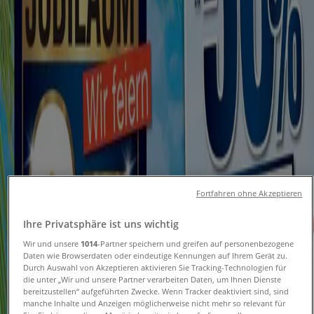
Gutscheine
Folgen Sie, um Angebote zu erhalten
Tiendeo in Düsseldorf
»
Angebote für Möbelhäuser in Düsseldorf
»
Seats and Sofas in Düsseldorf
Schneller Blick auf Seats and Sofas
Angebote in Düsseldorf
Fortfahren ohne Akzeptieren
Ihre Privatsphäre ist uns wichtig
Kataloge mit Seats and Sofas Angeboten in Düsseldorf:
1
Wir und unsere
1014
-Partner speichern und greifen auf personenbezogene
Daten wie Browserdaten oder eindeutige Kennungen auf Ihrem Gerät zu.
Durch Auswahl von Akzeptieren aktivieren Sie Tracking-Technologien für
Kategorie:
Möbelhäuser
die unter „Wir und unsere Partner verarbeiten Daten, um Ihnen Dienste
bereitzustellen“ aufgeführten Zwecke. Wenn Tracker deaktiviert sind, sind
manche Inhalte und Anzeigen möglicherweise nicht mehr so relevant für
Aktuellstes Angebot:
27.7.2026