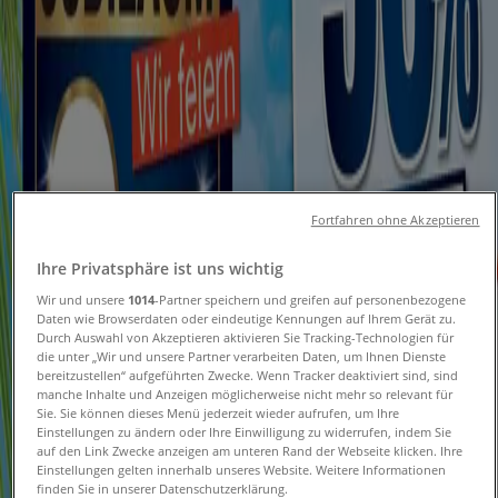
Gutscheine
Folgen Sie, um Angebote zu erhalten
Tiendeo in Düsseldorf
»
Angebote für Möbelhäuser in Düsseldorf
»
Zara Home in Düsseldorf
Fortfahren ohne Akzeptieren
Schneller Blick auf Zara Home
Ihre Privatsphäre ist uns wichtig
Angebote in Düsseldorf
Wir und unsere
1014
-Partner speichern und greifen auf personenbezogene
Daten wie Browserdaten oder eindeutige Kennungen auf Ihrem Gerät zu.
Durch Auswahl von Akzeptieren aktivieren Sie Tracking-Technologien für
die unter „Wir und unsere Partner verarbeiten Daten, um Ihnen Dienste
bereitzustellen“ aufgeführten Zwecke. Wenn Tracker deaktiviert sind, sind
Kategorie:
Möbelhäuser
manche Inhalte und Anzeigen möglicherweise nicht mehr so relevant für
Sie. Sie können dieses Menü jederzeit wieder aufrufen, um Ihre
Wir sind gerade dabei Angebote zu "Zara Home" zu
Einstellungen zu ändern oder Ihre Einwilligung zu widerrufen, indem Sie
veröffentlichen
auf den Link Zwecke anzeigen am unteren Rand der Webseite klicken. Ihre
Einstellungen gelten innerhalb unseres Website. Weitere Informationen
{"numCatalogs":0}
finden Sie in unserer Datenschutzerklärung.