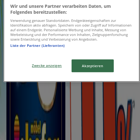
Wir und unsere Partner verarbeiten Daten, um
Adressen und Öffnungszeiten von
Folgendes bereitzustellen:
Zara Home
Verwendung genauer Standortdaten. Endgeräteeigenschaften zur
Identifikation aktiv abfragen. Speichern von oder Zugriff auf Informationen
auf einem Endgerät. Personalisierte Werbung und Inhalte, Messung von
Werbeleistung und der Performance von Inhalten, Zielgruppenforschung
sowie Entwicklung und Verbesserung von Angeboten.
Liste der Partner (Lieferanten)
Zara Home
KONIGSALLE, 86, Düsseldorf
Zwecke anzeigen
Akzeptieren
58 m
Zara Home in Düsseldorf — Filialen, Telefonnummern
und Öffnungszeiten
Andere Prospekte von Möbelhäuser