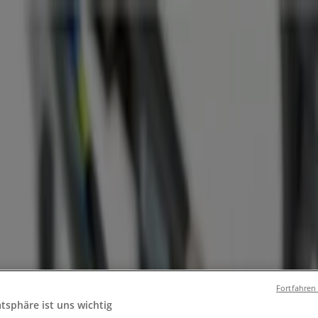
und Accessoires
Elektromärkte
Drogerien und Parfümerie
Ba
ug und Baby
Auto, Motorrad und Werkstatt
Kaufhäuser
Reisen
e und Angebote
Fortfahren
atsphäre ist uns wichtig