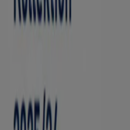
Kind Hörgeräte
Neu:Kind Kollektion
Läuft am 31.12. ab
Duisburg
Andere Unternehmen der Kategorie O
Finde Aktiv Optik Kataloge in deiner 
Aktiv Optik in Berlin
Aktiv Optik in Köln
Aktiv Optik in 
Zeige mehr Städte
Schneller Blick auf Aktiv Optik Ange
Kategorie:
Optiker und Hörzentren