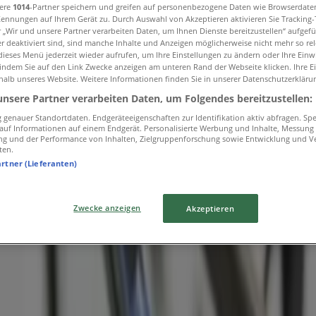
sere
1014
-Partner speichern und greifen auf personenbezogene Daten wie Browserdate
Kennungen auf Ihrem Gerät zu. Durch Auswahl von Akzeptieren aktivieren Sie Tracking
r „Wir und unsere Partner verarbeiten Daten, um Ihnen Dienste bereitzustellen“ aufgef
 deaktiviert sind, sind manche Inhalte und Anzeigen möglicherweise nicht mehr so rele
ieses Menü jederzeit wieder aufrufen, um Ihre Einstellungen zu ändern oder Ihre Einwi
bote in Duisburg
 indem Sie auf den Link Zwecke anzeigen am unteren Rand der Webseite klicken. Ihre E
halb unseres Website. Weitere Informationen finden Sie in unserer Datenschutzerkläru
unsere Partner verarbeiten Daten, um Folgendes bereitzustellen:
genauer Standortdaten. Endgeräteeigenschaften zur Identifikation aktiv abfragen. Sp
f auf Informationen auf einem Endgerät. Personalisierte Werbung und Inhalte, Messung
ntlichen
ng und der Performance von Inhalten, Zielgruppenforschung sowie Entwicklung und V
ten.
artner (Lieferanten)
tiv Optik
Zwecke anzeigen
Akzeptieren