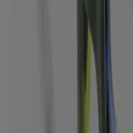
ptik in Duisburg
en
Angebote
,
Kataloge
und
Aktionen
für
Optiker und Hörz
 von
Aktiv Optik
entdecken, einer der beliebtesten Marken 
ken Sie Produkte mit großen Rabatten, die Ihnen helfen, d
nd die neuesten Neuigkeiten in
Duisburg
und Umgebung au
sburg
und bleiben Sie über die besten Preise im
August 202
e großartigen Aktionen, die wir für Sie vorbereitet haben!
, das das lokale Einkaufen weltweit neu erfindet.