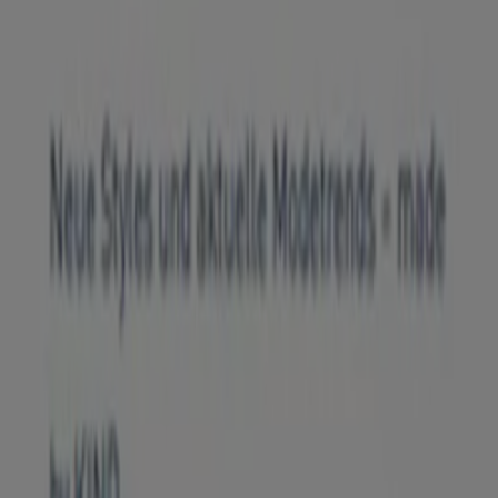
Nachrichten und Medien
Mit uns arbeiten
Kontakt aufnehmen
Marketing- und Geschäftsanfragen
Geschäft falsch auf der Karte geortet
Wöchentliches Anzeigen-Feedback
Technische Probleme und allgemeines Feedback
Indizes
Marken
Lokale Marken
Unternehmen
Filiale in der Nähe
Produkte
Lokale Produkte
Städte
Die App von Tiendeo herunterladen