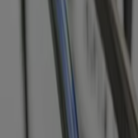
ffnungszeiten
örzentren in Duisburg