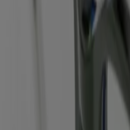
ptiker und Hörzentren in Duisburg
Stadt
Leipzig
Aktiv Optik in Augsburg
Aktiv Optik in Bielefeld
Ak
bote in Duisburg