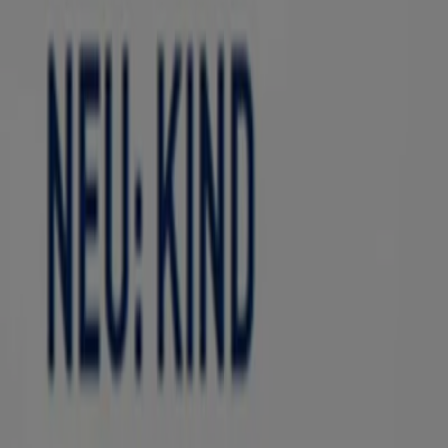
KRASS Optik
Deine aBrille. Dein Erlebmis.
Läuft am 12.8. ab
Duisburg
KRASS Optik
Icon Collection `
Läuft am 31.8. ab
Duisburg
-3 Tage
Apollo Optik