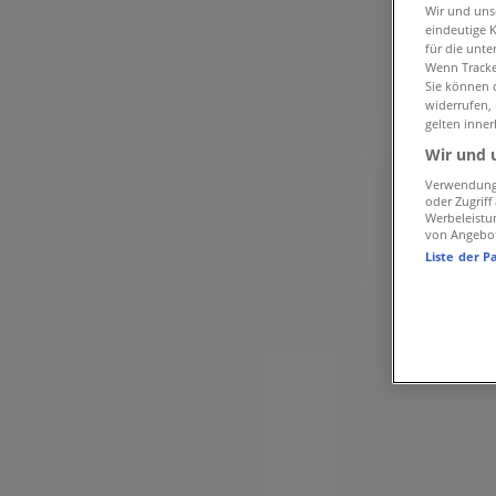
Angebote für Optiker und Hörzentren in Duisburg
»
Wir und un
eindeutige 
Aktiv Optik in Duisburg
für die unte
Wenn Tracker
Sie können d
Schneller Blick auf Aktiv Optik Ange
widerrufen,
gelten inner
Wir und 
Kategorie:
Optiker und Hörzentren
Verwendung 
oder Zugrif
Wir sind gerade dabei Angebote zu "Aktiv Optik" zu veröffe
Werbeleistu
von Angebo
Liste der P
{"numCatalogs":0}
Adressen und Öffnungszeiten von Ak
Aktiv Optik
Hafelsstraße 200, In der Markthalle, Krefeld