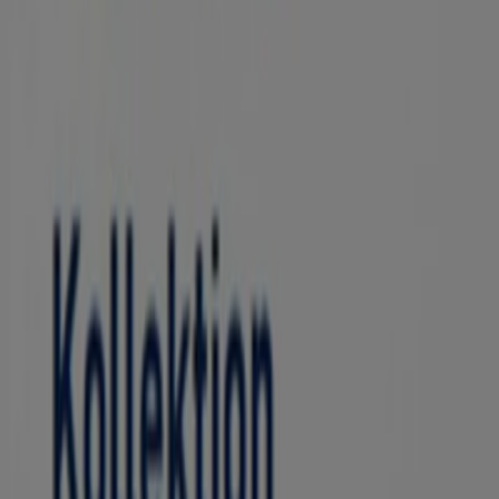
2 Fur 1
Läuft am 11.8. ab
Duisburg
Apollo Optik
Back To School 50% Auf Die Zweite Kinderb
Läuft am 19.8. ab
Duisburg
-2 Tage
becker + flöge
2 Brillen 1 Preis*
Läuft am 10.8. ab
Duisburg