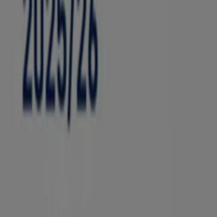
Prospekte und Angebote von Aktiv O
Willkommen bei Tiendeo, Ihrer besten Wahl, um die best
können Sie auf unserer Plattform die neuesten Angebote
Greifen Sie auf die Kataloge von
Aktiv Optik
zu und entdec
wir Sie über alle
exklusiven Aktionen
, Sonderangebote u
Verpassen Sie nicht die
Angebote
von
Aktiv Optik
in
Dui
Einkaufsmöglichkeiten in
Duisburg
. Entdecken Sie jetzt di
Mehr Information über Aktiv Optik
Tiendeo ist Teil von Shopfully, dem Tech-Unternehmen
Tiendeo
Was wir machen
Business-Lösungen