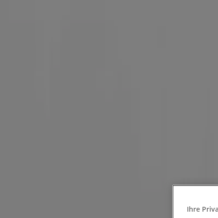
Sie sind hier:
Duisburg - 10178
Schnäppchen
Supermärkte
Möbelhäuser
Kleidung, Schuhe 
Gartencenter
Biomärkte
Discounter
Sportgeschäfte
Spielze
und Schreibwaren
Banken und Versicherungen
Aktiv Optik in Duisburg - Gutschein
Folgen Sie, um Angebote zu erhalten
Tiendeo in Duisburg
»
Ihre Priv