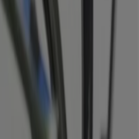
entren
in
Duisburg
zu finden. Im Monat
August 2026
im Bereich
Optiker und Hörzentren
in
Duisburg
.
iesen
August
beim Einkaufen zu sparen. Außerdem halten
f dem Laufenden.
6
informiert. Bei Tiendeo finden Sie immer die besten