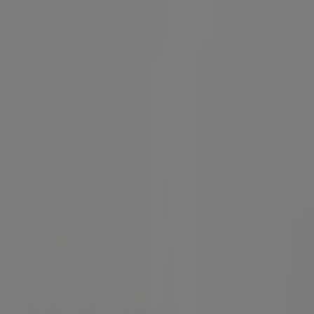
16.8 km
Jetzt geöffnet
Aktiv Optik in Duisburg — Filialen, Telefonnummern und Ö
Andere Prospekte von Optiker und H
Binder Optik
2 Fur 1 `
Läuft am 18.8. ab
Duisburg
-4 Tage