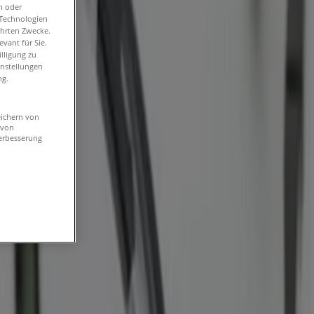
n oder
-Technologien
ührten Zwecke.
vant für Sie.
lligung zu
instellungen
ng.
eichern von
 von
erbesserung