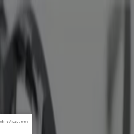
umärkte und
 und Freizeit
Optiker und Hörzentren
Restaurants
Bücher
 ohne Akzeptieren