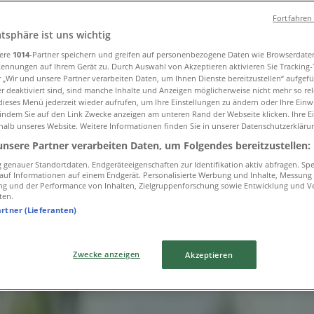
Fortfahren
atsphäre ist uns wichtig
sere
1014
-Partner speichern und greifen auf personenbezogene Daten wie Browserdate
n Erfurt
Kennungen auf Ihrem Gerät zu. Durch Auswahl von Akzeptieren aktivieren Sie Tracking
r „Wir und unsere Partner verarbeiten Daten, um Ihnen Dienste bereitzustellen“ aufgef
 deaktiviert sind, sind manche Inhalte und Anzeigen möglicherweise nicht mehr so rele
ieses Menü jederzeit wieder aufrufen, um Ihre Einstellungen zu ändern oder Ihre Einwi
 indem Sie auf den Link Zwecke anzeigen am unteren Rand der Webseite klicken. Ihre E
halb unseres Website. Weitere Informationen finden Sie in unserer Datenschutzerkläru
chen
unsere Partner verarbeiten Daten, um Folgendes bereitzustellen:
genauer Standortdaten. Endgeräteeigenschaften zur Identifikation aktiv abfragen. Sp
f auf Informationen auf einem Endgerät. Personalisierte Werbung und Inhalte, Messung
ng und der Performance von Inhalten, Zielgruppenforschung sowie Entwicklung und V
BayWa
ten.
artner (Lieferanten)
Zwecke anzeigen
Akzeptieren