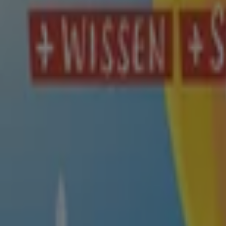
Läuft am 14.8. ab
Rossmann
Exklusive Schnäppchen
Läuft am 25.8. ab
125 m - Essen
Rossmann
Rossmann flugblatt
Läuft am 1.9. ab
125 m - Essen
{"numCatalogs":3}