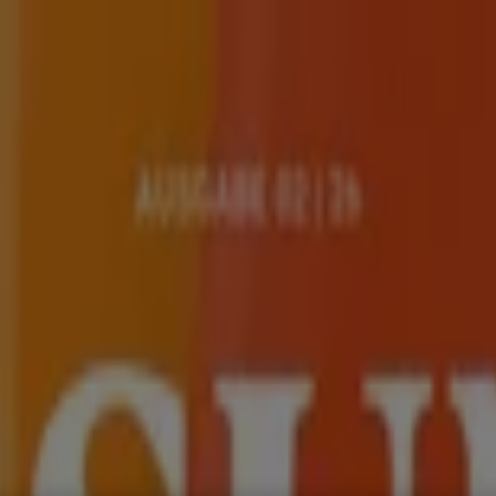
und Accessoires
Elektromärkte
Drogerien und Parfümerie
Ba
ug und Baby
Auto, Motorrad und Werkstatt
Kaufhäuser
Reisen
ospekt und Angebote