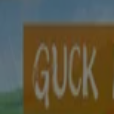
Läuft am 14.8. ab
Essen
Läuft heute ab
Yves Rocher
Sets Mit Haarpflege`
Läuft heute ab
Essen
-4 Tage
Foreo
10 Shades Whiter
Läuft am 11.8. ab
Essen
-3 Tage