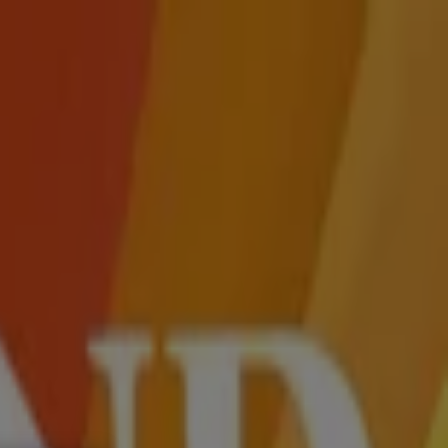
umärkte und
 und Freizeit
Optiker und Hörzentren
Restaurants
Bücher