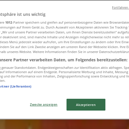
Fortfahren
atsphäre ist uns wichtig
sere
1012
-Partner speichern und greifen auf personenbezogene Daten wie Browserdate
te in Essen
Kennungen auf Ihrem Gerät zu. Durch Auswahl von Akzeptieren aktivieren Sie Tracking
r „Wir und unsere Partner verarbeiten Daten, um Ihnen Dienste bereitzustellen“ aufgef
 deaktiviert sind, sind manche Inhalte und Anzeigen möglicherweise nicht mehr so rele
ieses Menü jederzeit wieder aufrufen, um Ihre Einstellungen zu ändern oder Ihre Einwi
 indem Sie auf den Link Zwecke anzeigen am unteren Rand der Webseite klicken. Ihre E
halb unseres Website. Weitere Informationen finden Sie in unserer Datenschutzerkläru
unsere Partner verarbeiten Daten, um Folgendes bereitzustellen:
genauer Standortdaten. Endgeräteeigenschaften zur Identifikation aktiv abfragen. Sp
f auf Informationen auf einem Endgerät. Personalisierte Werbung und Inhalte, Messung
ng und der Performance von Inhalten, Zielgruppenforschung sowie Entwicklung und V
ten.
artner (Lieferanten)
Zwecke anzeigen
Akzeptieren