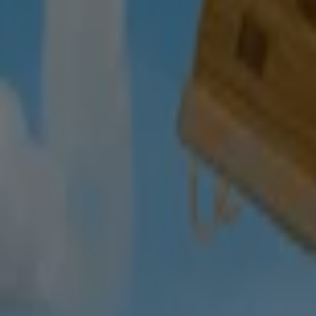
Rossmann in Essen — Filialen, Telefonnummern und Öffn
Andere Prospekte von Drogerien und
-5 Tage
Yves Rocher
Letzter Tag Sale
Läuft am 12.8. ab
Essen
Yves Rocher
Outlet Bis Zu -60% Auf Ausgewahlte Produ