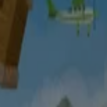
ungszeiten
 Parfümerie in Essen
kte `