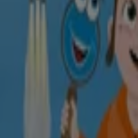
Rossmann
Limbecker Platz 1a, Essen
589 m
Geschlossen
Rossmann
Frankenstr. 250, Essen
3.9 km
Geschlossen