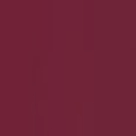
Six
Bis Zu 20% Rabatt``
Läuft am 26.8. ab
Groß-Umstadt
Neu
Herzog & Bräuer
% Wir Haben Reduziert .
Läuft am 23.8. ab
Groß-Umstadt
Neu
Herzog & Bräuer
10% Auf Alle Reduzierten Artikel .