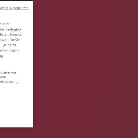
 ohne Akzeptieren
n oder
-Technologien
ührten Zwecke.
vant für Sie.
lligung zu
instellungen
ng.
eichern von
 von
erbesserung