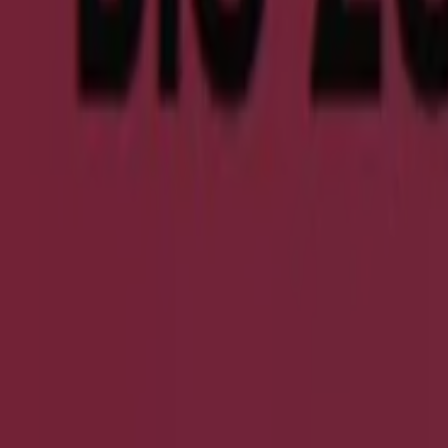
Geschlossen
Clarks in Groß-Umstadt — Filialen, Telefonnummern und 
Andere Prospekte von Kleidung, Sch
Neu
Mexx
Final Sale Up To -60% Off
Läuft am 18.8. ab
Groß-Umstadt
Neu