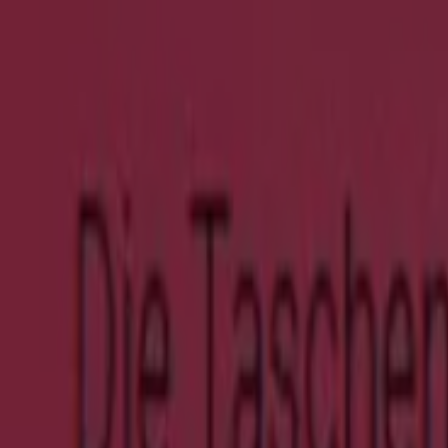
Läuft am 24.8. ab
Groß-Umstadt
Neu
Birkenstock
The Papillio Edit
Läuft am 23.8. ab
Groß-Umstadt
Neu
Leiser Schuhe
Sale Endecken Sie Jetzt Unsere Summer Sa
Läuft am 26.8. ab
Groß-Umstadt
Neu