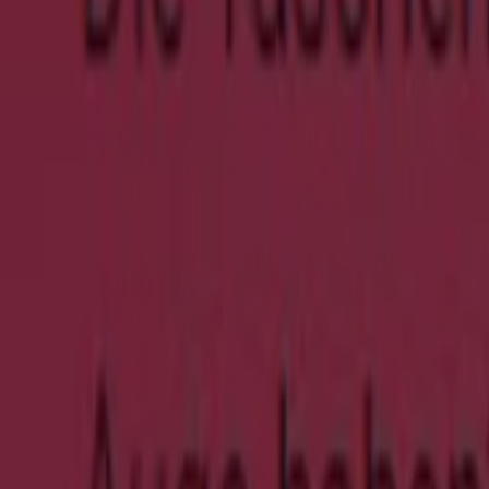
Agent Provocateur
Summer Sale -`
Läuft am 24.8. ab
Groß-Umstadt
Neu
Agent Provocateur
Fruther Reductions Extra 30% Off Summer
Läuft am 24.8. ab
Groß-Umstadt
Schuh Okay