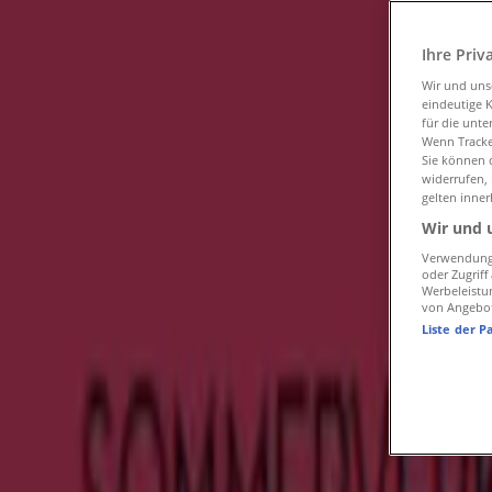
Angebote für Kleidung, Schuhe und Accessoires in 
Ihre Priv
»
Wir und un
Clarks in Groß-Umstadt
eindeutige 
für die unte
Wenn Tracker
Schneller Blick auf Clarks Angebote
Sie können d
widerrufen,
gelten inner
Wir und 
Kataloge mit Clarks Angeboten in Groß-Umstadt:
1
Verwendung 
oder Zugrif
Kategorie:
Kleidung, Schuhe und Accessoires
Werbeleistu
von Angebo
Liste der P
Aktuellstes Angebot:
29.7.2026
Clarks