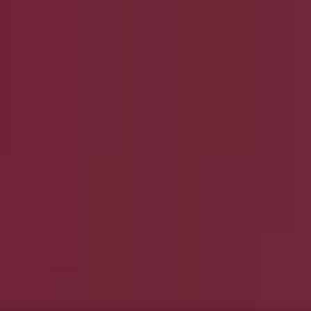
und Accessoires
Elektromärkte
Drogerien und Parfümerie
Ba
ug und Baby
Auto, Motorrad und Werkstatt
Kaufhäuser
Reisen
Gutscheincode und Angebote