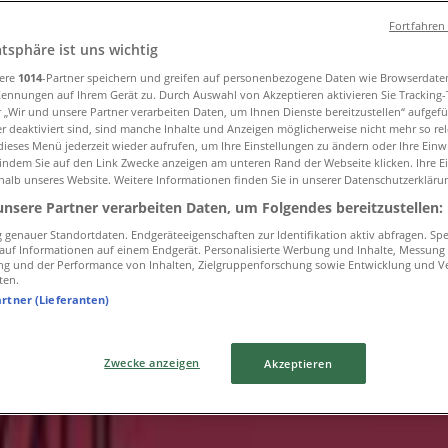
Groß-Umstadt
Fortfahren
atsphäre ist uns wichtig
sere
1014
-Partner speichern und greifen auf personenbezogene Daten wie Browserdate
Kennungen auf Ihrem Gerät zu. Durch Auswahl von Akzeptieren aktivieren Sie Tracking
r „Wir und unsere Partner verarbeiten Daten, um Ihnen Dienste bereitzustellen“ aufgef
 deaktiviert sind, sind manche Inhalte und Anzeigen möglicherweise nicht mehr so rele
 in Groß-Umstadt
ieses Menü jederzeit wieder aufrufen, um Ihre Einstellungen zu ändern oder Ihre Einwi
 indem Sie auf den Link Zwecke anzeigen am unteren Rand der Webseite klicken. Ihre E
halb unseres Website. Weitere Informationen finden Sie in unserer Datenschutzerkläru
unsere Partner verarbeiten Daten, um Folgendes bereitzustellen:
genauer Standortdaten. Endgeräteeigenschaften zur Identifikation aktiv abfragen. Sp
f auf Informationen auf einem Endgerät. Personalisierte Werbung und Inhalte, Messung
ng und der Performance von Inhalten, Zielgruppenforschung sowie Entwicklung und V
ten.
artner (Lieferanten)
Zwecke anzeigen
Akzeptieren