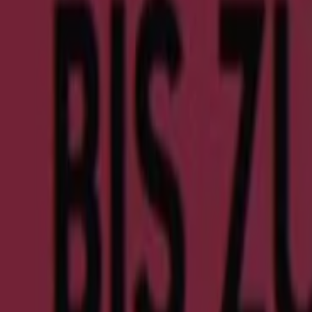
Frankfurter Strasse 63, Dieburg
8.5 km
Clarks
Rheinstr 37, Darmstadt
19.7 km
Clarks
Fabrikstr 3, Aschaffenburg
20.7 km