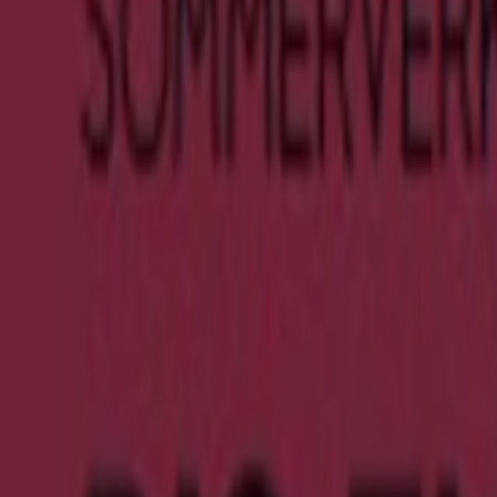
AB €7
Läuft am 10.8. ab
{"numCatalogs":1}
Adressen und Öffnungszeiten von Cl
Clarks
Georg August Zinn Strasse 24, Groß-Umstadt
1.6 km
Geschlossen
Clarks