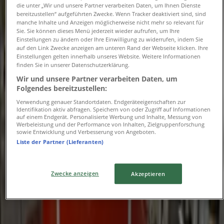
Aktuellstes Angebot:
29.7.2026
die unter „Wir und unsere Partner verarbeiten Daten, um Ihnen Dienste
bereitzustellen“ aufgeführten Zwecke. Wenn Tracker deaktiviert sind, sind
manche Inhalte und Anzeigen möglicherweise nicht mehr so relevant für
Sie. Sie können dieses Menü jederzeit wieder aufrufen, um Ihre
Einstellungen zu ändern oder Ihre Einwilligung zu widerrufen, indem Sie
auf den Link Zwecke anzeigen am unteren Rand der Webseite klicken. Ihre
Einstellungen gelten innerhalb unseres Website. Weitere Informationen
finden Sie in unserer Datenschutzerklärung.
Witt Weiden
Wir und unsere Partner verarbeiten Daten, um
Folgendes bereitzustellen:
Flash Deal Bis Zu -60%
Verwendung genauer Standortdaten. Endgeräteeigenschaften zur
Identifikation aktiv abfragen. Speichern von oder Zugriff auf Informationen
Läuft am 13.8. ab
auf einem Endgerät. Personalisierte Werbung und Inhalte, Messung von
Werbeleistung und der Performance von Inhalten, Zielgruppenforschung
sowie Entwicklung und Verbesserung von Angeboten.
Liste der Partner (Lieferanten)
Witt Weiden
Zwecke anzeigen
Akzeptieren
Flash Deal
Läuft am 12.8. ab
1.7 km - Regensburg
{"numCatalogs":2}