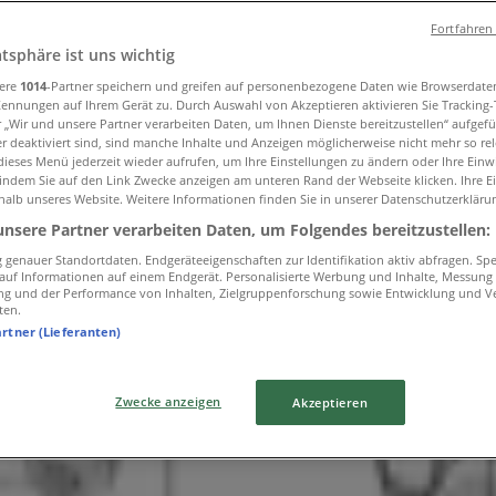
heim in Oberbayern
Fortfahren
atsphäre ist uns wichtig
sere
1014
-Partner speichern und greifen auf personenbezogene Daten wie Browserdate
Kennungen auf Ihrem Gerät zu. Durch Auswahl von Akzeptieren aktivieren Sie Tracking
r „Wir und unsere Partner verarbeiten Daten, um Ihnen Dienste bereitzustellen“ aufgef
 deaktiviert sind, sind manche Inhalte und Anzeigen möglicherweise nicht mehr so rele
 Weilheim in Oberbayern
ieses Menü jederzeit wieder aufrufen, um Ihre Einstellungen zu ändern oder Ihre Einwi
 indem Sie auf den Link Zwecke anzeigen am unteren Rand der Webseite klicken. Ihre E
halb unseres Website. Weitere Informationen finden Sie in unserer Datenschutzerkläru
unsere Partner verarbeiten Daten, um Folgendes bereitzustellen:
genauer Standortdaten. Endgeräteeigenschaften zur Identifikation aktiv abfragen. Sp
en
f auf Informationen auf einem Endgerät. Personalisierte Werbung und Inhalte, Messung
ng und der Performance von Inhalten, Zielgruppenforschung sowie Entwicklung und V
ten.
artner (Lieferanten)
EG
Zwecke anzeigen
Akzeptieren