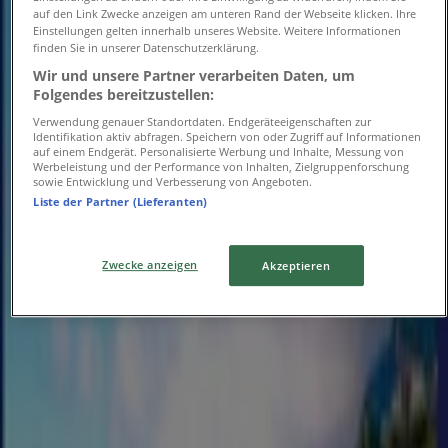
{"numCatalogs":0}
auf den Link Zwecke anzeigen am unteren Rand der Webseite klicken. Ihre
Einstellungen gelten innerhalb unseres Website. Weitere Informationen
finden Sie in unserer Datenschutzerklärung.
Adressen und Öffnungszeiten von
Wir und unsere Partner verarbeiten Daten, um
Cinemaxx
Folgendes bereitzustellen:
Verwendung genauer Standortdaten. Endgeräteeigenschaften zur
Identifikation aktiv abfragen. Speichern von oder Zugriff auf Informationen
auf einem Endgerät. Personalisierte Werbung und Inhalte, Messung von
Werbeleistung und der Performance von Inhalten, Zielgruppenforschung
Cinemaxx
sowie Entwicklung und Verbesserung von Angeboten.
Liste der Partner (Lieferanten)
Bundesallee 250, Wuppertal
643 m
Zwecke anzeigen
Akzeptieren
Geschlossen
Cinemaxx
Humboldtring 13, Mülheim an der Ruhr