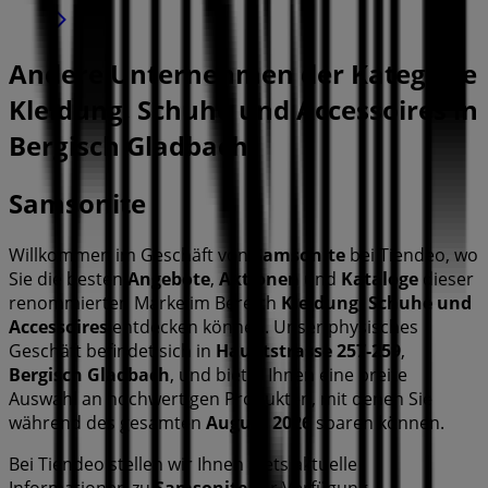
Andere Unternehmen der Kategorie
Kleidung, Schuhe und Accessoires in
Bergisch Gladbach
Samsonite
Willkommen im Geschäft von
Samsonite
bei Tiendeo, wo
Sie die besten
Angebote
,
Aktionen
und
Kataloge
dieser
renommierten Marke im Bereich
Kleidung, Schuhe und
Accessoires
entdecken können. Unser physisches
Geschäft befindet sich in
Hauptstrasse 257-259
,
Bergisch Gladbach
, und bietet Ihnen eine breite
Auswahl an hochwertigen Produkten, mit denen Sie
während des gesamten
August 2026
sparen können.
Bei Tiendeo stellen wir Ihnen stets aktuelle
Informationen zu
Samsonite
zur Verfügung,