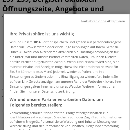
Öffnungszeite, Angebote und
Telefonnummern
Fortfahren ohne Akzeptieren
Tiendeo in Bergisch Gladbach
»
Ihre Privatsphäre ist uns wichtig
Angebote für Kleidung, Schuhe und Accessoires in
Wir und unsere
1014
-Partner speichern und greifen auf personenbezogene
Bergisch Gladbach
»
Daten wie Browserdaten oder eindeutige Kennungen auf Ihrem Gerät zu.
Samsonite in Bergisch Gladbach
»
Durch Auswahl von Akzeptieren aktivieren Sie Tracking-Technologien für
die unter „Wir und unsere Partner verarbeiten Daten, um Ihnen Dienste
Samsonite | Hauptstrasse 257-259
bereitzustellen“ aufgeführten Zwecke. Wenn Tracker deaktiviert sind, sind
manche Inhalte und Anzeigen möglicherweise nicht mehr so relevant für
Sie. Sie können dieses Menü jederzeit wieder aufrufen, um Ihre
Karte
220232475
Einstellungen zu ändern oder Ihre Einwilligung zu widerrufen, indem Sie
Karte
220232475
auf den Link Zwecke anzeigen am unteren Rand der Webseite klicken. Ihre
Einstellungen gelten innerhalb unseres Website. Weitere Informationen
Wir sind gerade dabei Angebote zu "Samsonite" zu
finden Sie in unserer Datenschutzerklärung.
veröffentlichen
Wir und unsere Partner verarbeiten Daten, um
Folgendes bereitzustellen:
Geschäfte in der Nähe
Verwendung genauer Standortdaten. Endgeräteeigenschaften zur
Identifikation aktiv abfragen. Speichern von oder Zugriff auf Informationen
auf einem Endgerät. Personalisierte Werbung und Inhalte, Messung von
Werbeleistung und der Performance von Inhalten, Zielgruppenforschung