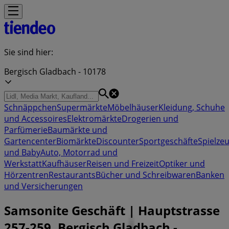
Sie sind hier:
Bergisch Gladbach - 10178
Schnäppchen
Supermärkte
Möbelhäuser
Kleidung, Schuhe
und Accessoires
Elektromärkte
Drogerien und
Parfümerie
Baumärkte und
Gartencenter
Biomärkte
Discounter
Sportgeschäfte
Spielze
und Baby
Auto, Motorrad und
Werkstatt
Kaufhäuser
Reisen und Freizeit
Optiker und
Hörzentren
Restaurants
Bücher und Schreibwaren
Banken
und Versicherungen
Samsonite Geschäft | Hauptstrasse
257-259, Bergisch Gladbach -