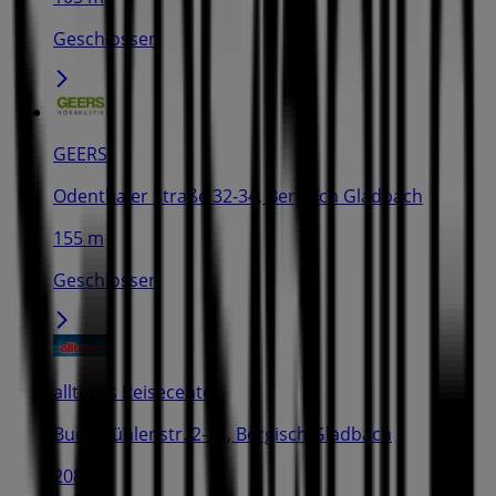
Geschlossen
GEERS
Odenthaler Straße 32-34, Bergisch Gladbach
155 m
Geschlossen
alltours Reisecenter
Buchmühlenstr. 2-12, Bergisch Gladbach
208 m