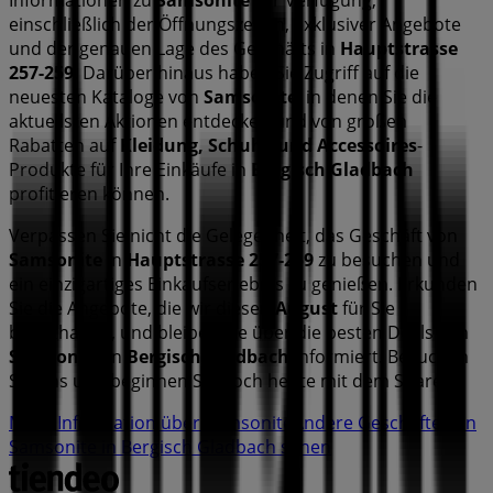
einschließlich der Öffnungszeiten, exklusiver Angebote
und der genauen Lage des Geschäfts in
Hauptstrasse
257-259
. Darüber hinaus haben Sie Zugriff auf die
neuesten Kataloge von
Samsonite
, in denen Sie die
aktuellsten Aktionen entdecken und von großen
Rabatten auf
Kleidung, Schuhe und Accessoires
-
Produkte für Ihre Einkäufe in
Bergisch Gladbach
profitieren können.
Verpassen Sie nicht die Gelegenheit, das Geschäft von
Samsonite
in
Hauptstrasse 257-259
zu besuchen und
ein einzigartiges Einkaufserlebnis zu genießen. Erkunden
Sie die Angebote, die wir diesen
August
für Sie
bereithalten, und bleiben Sie über die besten Deals von
Samsonite
in
Bergisch Gladbach
informiert. Besuchen
Sie uns und beginnen Sie noch heute mit dem Sparen!
Mehr Information über Samsonite
Andere Geschäfte von
Samsonite in Bergisch Gladbach sehen