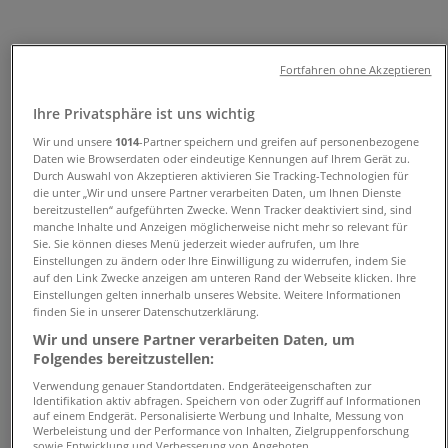
Angebote, Öffnungszeiten und
Telefonnummern
Fortfahren ohne Akzeptieren
Tiendeo in Bergisch Gladbach
»
Ihre Privatsphäre ist uns wichtig
Angebote für Banken und Versicherungen in
Wir und unsere
1014
-Partner speichern und greifen auf personenbezogene
Bergisch Gladbach
»
Daten wie Browserdaten oder eindeutige Kennungen auf Ihrem Gerät zu.
Volksbank in Bergisch Gladbach
»
Durch Auswahl von Akzeptieren aktivieren Sie Tracking-Technologien für
die unter „Wir und unsere Partner verarbeiten Daten, um Ihnen Dienste
bereitzustellen“ aufgeführten Zwecke. Wenn Tracker deaktiviert sind, sind
Volksbank | Bertram-Blank-Straße 1
manche Inhalte und Anzeigen möglicherweise nicht mehr so relevant für
Sie. Sie können dieses Menü jederzeit wieder aufrufen, um Ihre
Karte
02204401172
Einstellungen zu ändern oder Ihre Einwilligung zu widerrufen, indem Sie
Karte
02204401172
auf den Link Zwecke anzeigen am unteren Rand der Webseite klicken. Ihre
Einstellungen gelten innerhalb unseres Website. Weitere Informationen
Wir sind gerade dabei Angebote zu "Volksbank" zu
finden Sie in unserer Datenschutzerklärung.
veröffentlichen
Wir und unsere Partner verarbeiten Daten, um
Folgendes bereitzustellen:
Geschäfte in der Nähe
Verwendung genauer Standortdaten. Endgeräteeigenschaften zur
Identifikation aktiv abfragen. Speichern von oder Zugriff auf Informationen
auf einem Endgerät. Personalisierte Werbung und Inhalte, Messung von
Werbeleistung und der Performance von Inhalten, Zielgruppenforschung
sowie Entwicklung und Verbesserung von Angeboten.