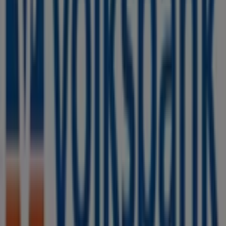
Andere Unternehmen der Kategorie
Banken und Versicherungen in
Bergisch Gladbach
Volksbank
Willkommen im Geschäft von
Volksbank
bei Tiendeo, wo
Sie die besten
Angebote
,
Aktionen
und
Kataloge
dieser
renommierten Marke im Bereich
Banken und
Versicherungen
entdecken können. Unser physisches
Geschäft befindet sich in
Bertram-Blank-Straße 1
,
Bergisch Gladbach
, und bietet Ihnen eine breite
Auswahl an hochwertigen Produkten, mit denen Sie
während des gesamten
August 2026
sparen können.
Bei Tiendeo stellen wir Ihnen stets aktuelle
Informationen zu
Volksbank
zur Verfügung,