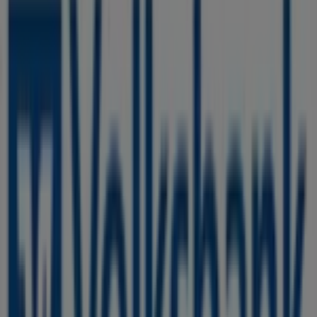
Geschlossen
GEERS
Odenthaler Straße 32-34, Bergisch Gladbach
155 m
Geschlossen
alltours Reisecenter
Buchmühlenstr. 2-12, Bergisch Gladbach
208 m