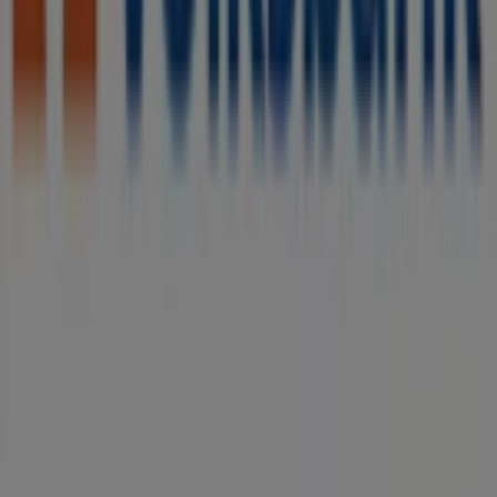
einschließlich der Öffnungszeiten, exklusiver Angebote
und der genauen Lage des Geschäfts in
Bertram-Blank-
Straße 1
. Darüber hinaus haben Sie Zugriff auf die
neuesten Kataloge von
Volksbank
, in denen Sie die
aktuellsten Aktionen entdecken und von großen
Rabatten auf
Banken und Versicherungen
-Produkte für
Ihre Einkäufe in
Bergisch Gladbach
profitieren können.
Verpassen Sie nicht die Gelegenheit, das Geschäft von
Volksbank
in
Bertram-Blank-Straße 1
zu besuchen und
ein einzigartiges Einkaufserlebnis zu genießen. Erkunden
Sie die Angebote, die wir diesen
August
für Sie
bereithalten, und bleiben Sie über die besten Deals von
Volksbank
in
Bergisch Gladbach
informiert. Besuchen
Sie uns und beginnen Sie noch heute mit dem Sparen!
Mehr Information über Volksbank
Andere Geschäfte von
Volksbank in Bergisch Gladbach sehen