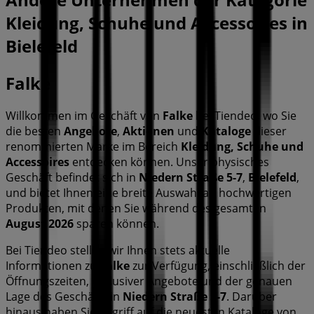
Kleidung, Schuhe und Accessoires in
Bielefeld
Falke
Willkommen im Geschäft von
Falke
bei Tiendeo, wo Sie
die besten
Angebote
,
Aktionen
und
Kataloge
dieser
renommierten Marke im Bereich
Kleidung, Schuhe und
Accessoires
entdecken können. Unser physisches
Geschäft befindet sich in
Niedern Straße 5-7
,
Bielefeld
,
und bietet Ihnen eine breite Auswahl an hochwertigen
Produkten, mit denen Sie während des gesamten
August 2026
sparen können.
Bei Tiendeo stellen wir Ihnen stets aktuelle
Informationen zu
Falke
zur Verfügung, einschließlich der
Öffnungszeiten, exklusiver Angebote und der genauen
Lage des Geschäfts in
Niedern Straße 5-7
. Darüber
hinaus haben Sie Zugriff auf die neuesten Kataloge von