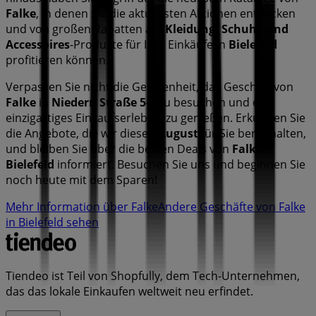
Falke
, in denen Sie die aktuellsten Aktionen entdecken
und von großen Rabatten auf
Kleidung, Schuhe und
Accessoires
-Produkte für Ihre Einkäufe in
Bielefeld
profitieren können.
Verpassen Sie nicht die Gelegenheit, das Geschäft von
Falke
in
Niedern Straße 5-7
zu besuchen und ein
einzigartiges Einkaufserlebnis zu genießen. Erkunden Sie
die Angebote, die wir diesen
August
für Sie bereithalten,
und bleiben Sie über die besten Deals von
Falke
in
Bielefeld
informiert. Besuchen Sie uns und beginnen Sie
noch heute mit dem Sparen!
Mehr Information über Falke
Andere Geschäfte von Falke
in Bielefeld sehen
Tiendeo ist Teil von Shopfully, dem Tech-Unternehmen,
das das lokale Einkaufen weltweit neu erfindet.