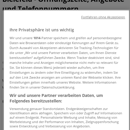
und Telefonnummern
Fortfahren ohne Akzeptieren
Tiendeo in Bielefeld
»
Angebote für Kleidung, Schuhe und Accessoires in
Ihre Privatsphäre ist uns wichtig
Bielefeld
»
Wir und unsere
1014
-Partner speichern und greifen auf personenbezogene
Falke in Bielefeld
»
Daten wie Browserdaten oder eindeutige Kennungen auf Ihrem Gerät zu.
Durch Auswahl von Akzeptieren aktivieren Sie Tracking-Technologien für
Falke | Niedern Straße 5-7
die unter „Wir und unsere Partner verarbeiten Daten, um Ihnen Dienste
bereitzustellen“ aufgeführten Zwecke. Wenn Tracker deaktiviert sind, sind
Karte
manche Inhalte und Anzeigen möglicherweise nicht mehr so relevant für
Sie. Sie können dieses Menü jederzeit wieder aufrufen, um Ihre
Karte
Einstellungen zu ändern oder Ihre Einwilligung zu widerrufen, indem Sie
auf den Link Zwecke anzeigen am unteren Rand der Webseite klicken. Ihre
Wir sind gerade dabei Angebote zu "Falke" zu
Einstellungen gelten innerhalb unseres Website. Weitere Informationen
veröffentlichen
finden Sie in unserer Datenschutzerklärung.
Wir und unsere Partner verarbeiten Daten, um
Geschäfte in der Nähe
Folgendes bereitzustellen:
Verwendung genauer Standortdaten. Endgeräteeigenschaften zur
Identifikation aktiv abfragen. Speichern von oder Zugriff auf Informationen
auf einem Endgerät. Personalisierte Werbung und Inhalte, Messung von
Werbeleistung und der Performance von Inhalten, Zielgruppenforschung
Joop
sowie Entwicklung und Verbesserung von Angeboten.