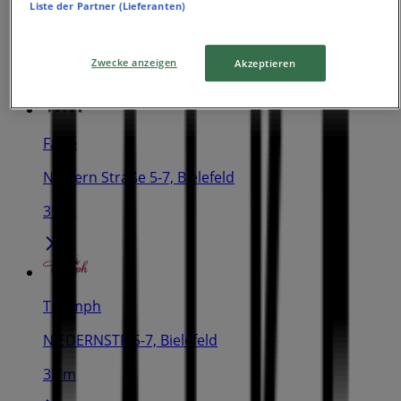
Liste der Partner (Lieferanten)
Niedernstr. 5-7, Bielefeld
27 m
Zwecke anzeigen
Akzeptieren
Falke
Niedern Straße 5-7, Bielefeld
35 m
Triumph
NIEDERNSTR.5-7, Bielefeld
35 m