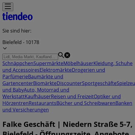
Sie sind hier:
Bielefeld - 10178
Schnäppchen
Supermärkte
Möbelhäuser
Kleidung, Schuhe
und Accessoires
Elektromärkte
Drogerien und
Parfümerie
Baumärkte und
Gartencenter
Biomärkte
Discounter
Sportgeschäfte
Spielze
und Baby
Auto, Motorrad und
Werkstatt
Kaufhäuser
Reisen und Freizeit
Optiker und
Hörzentren
Restaurants
Bücher und Schreibwaren
Banken
und Versicherungen
Falke Geschäft | Niedern Straße 5-7,
Bielefeld - Öffnungszeite, Angebote