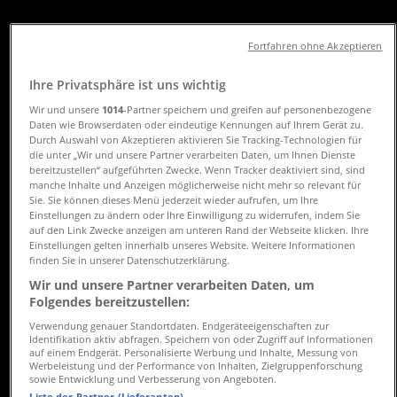
Öffnungszeiten und
Fortfahren ohne Akzeptieren
Telefonnummern
Ihre Privatsphäre ist uns wichtig
Tiendeo in Böblingen
»
Wir und unsere
1014
-Partner speichern und greifen auf personenbezogene
Angebote für Elektromärkte in Böblingen
»
Daten wie Browserdaten oder eindeutige Kennungen auf Ihrem Gerät zu.
Sony in Böblingen
»
Durch Auswahl von Akzeptieren aktivieren Sie Tracking-Technologien für
die unter „Wir und unsere Partner verarbeiten Daten, um Ihnen Dienste
Sony | Bahnhofstr. 1
bereitzustellen“ aufgeführten Zwecke. Wenn Tracker deaktiviert sind, sind
manche Inhalte und Anzeigen möglicherweise nicht mehr so relevant für
Sie. Sie können dieses Menü jederzeit wieder aufrufen, um Ihre
Karte
Einstellungen zu ändern oder Ihre Einwilligung zu widerrufen, indem Sie
Karte
auf den Link Zwecke anzeigen am unteren Rand der Webseite klicken. Ihre
Einstellungen gelten innerhalb unseres Website. Weitere Informationen
Wir sind gerade dabei Angebote zu "Sony" zu
finden Sie in unserer Datenschutzerklärung.
veröffentlichen
Wir und unsere Partner verarbeiten Daten, um
Folgendes bereitzustellen:
Geschäfte in der Nähe
Verwendung genauer Standortdaten. Endgeräteeigenschaften zur
Identifikation aktiv abfragen. Speichern von oder Zugriff auf Informationen
auf einem Endgerät. Personalisierte Werbung und Inhalte, Messung von
Werbeleistung und der Performance von Inhalten, Zielgruppenforschung
sowie Entwicklung und Verbesserung von Angeboten.
Liste der Partner (Lieferanten)